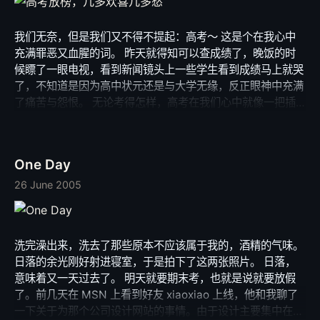
我们无奈，但是我们又不得不提起：高考～ 这是个在我心中
充满罪恶又血腥的词。 昨天就得知可以查成绩了，晚饭的时
候瞟了一眼电视，看到新闻镜头上一些学生看到成绩马上就哭
了，不知道是因为高中状元还是与大学无缘，反正眼神中充满
了痛苦与怨恨。 无论考得怎样，高考在我们心中就像一把插
进心脏无法拔出的利刀，无论过去多少年，每一次触碰都会有
钻心的痛。 也许人生就是在这无奈的承受中体现价值的。 太
多太多我们说不清的东西，充斥我们沧桑的人生，梦想过去后
One Day
仅仅剩下我们无助的、无力的无病呻吟。 或许有病，只是没
有名医。 好了，分享一下我捕捉到的小玩意，不知道是“晴天
26 June 2005
娃娃”还是“可爱的吊死鬼”。 如果你的晴天娃娃，给可怜的迷
途的羔羊们带来晴天吧； 如果你是吊死鬼，去索那些不应该
活在这个世界上的，屠羊的猎人的命吧。
洗完澡出来，洗去了那些原本不应该属于我的，酒精的气味。
日落的余光刚好射进寝室，于是拍下了这两张照片。 日落，
意味着又一天过去了。 明天就要期末考，也就是说就要放假
了。前几天在 MSN 上看到好友 xiaoxiao 上线，他和我聊了
一下关于为那个公司设计网站的事情。由于设计主要集中在美