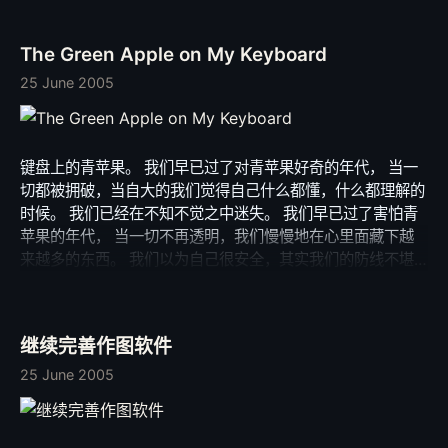
量 在这无常的人生路上 我要陪着你不弃不散 我想要大声歌唱
任何人都不能阻挡 与你分享生命之中 所有的快乐所有悲伤 我
The Green Apple on My Keyboard
们的爱一直成长 不停付出不再隐藏 属于我们的挫折希望 像露
水滋润花朵绽放 就是这种光亮小小的 却能够为人指引方向 就
25 June 2005
是这种爱呀淡淡的 却能够给人无限希望 多美的诗呀，特别有
我最喜欢的一句： “我的心是一片海洋，可以温柔却有力量。”
仔细感受照片中一对对的恋人。 从夜色中走来，穿过昏黄的
键盘上的青苹果。 我们早已过了对青苹果好奇的年代， 当一
灯光，又再慢慢步入夜色中。 平凡，却又扣人心弦。
切都被拥破，当自大的我们觉得自己什么都懂，什么都理解的
时候。 我们已经在不知不觉之中迷失。 我们早已过了害怕青
苹果的年代， 当一切不再透明，我们慢慢地在心里面藏下越
来越多的东西。 我们以为自己很安全，其实我们的防线不堪
一击。 我们以为自己很危险，其实并没有什么值得害怕。 因
为，那个年代，有来自青苹果的芬芳，淡淡幽幽， 那是青春
的诱惑，来自灵魂深处的期待。 青苹果，一个年代，无悔的
继续完善作图软件
年代。 青苹果，正慢慢成长，却丢失了原本的青嫩与朦胧。
我们已不能感受，那种青嫩与朦胧， 那种包裹得严严实实，
25 June 2005
含情脉脉的美。