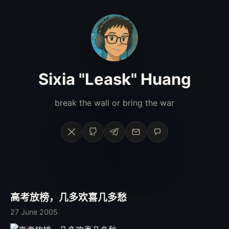
Sixia "Leask" Huang
break the wall or bring the war
X
GitHub
Telegram
Email
Phone
高考放榜，几多欢喜几多愁
27 June 2005