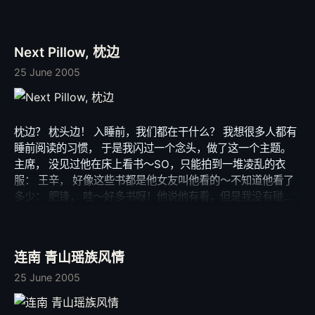
工方面，后台程序要求不高（最近确实没有写程序的感觉，怕
了）所以我欣然答应了。公司的有一定的规模，这次算是接受
一个挑战，给自己多一次的机会。等那该死的考试结束了就动
Next Pillow, 枕边
手。 不过又要好忙了，除了这个，手头上还有好几个设计项
目，有点觉得自己是在用工作麻醉自己。呵呵，不管了，年轻
25 June 2005
人，日子过得充实一点好。 喜欢做设计时的那种感觉，有一
种可以支配色彩与线条的快感。就像以往写程序一样，仿佛自
己是一个很有支配欲的男人。不过最兴奋的是当把 Idea 变成
枕边？ 枕头边！ 入睡前，我们都在干什么？ 我想很多人都有
成品得那一刻，那一刻可以满足自己的“虚荣”心。那是一种对
睡前阅读的习惯， 于是我闪过一个念头，做了这一个主题。
美感的虚荣，很自我的感觉。其实也没有那么严重，就是相信
主席， 没见过他在床上看书～SO，只能拍到一堆凌乱的衣
自己的感觉，相信自己的创意，相信自己的手。 最近狂热 UI
服： 王辛， 好像这些书都是他女友叫他看的～不知道他看了
(用户界面)设计，当然也包括 Web UI 设计。特别是 Hand-
多少： 肥锋， 哇～好多书呀！他说他有看，但是我没有碰
Draw Style 的，看看到时候感觉怎么样咯，我也期待自己的
见，好像舍友们也没碰见： 小胖， 最精彩的“枕边”，有塔罗
新作。 好了，要为考试奋斗了～愿大家快乐，愿要考试的朋
牌、口语书、收音机…，还有女友的情书： 阿荣： 真会享
友走好运。 PS：等 xiaoxiao 回国后，希望可以有机会聚一
受，呵呵… 其实荣喜欢科幻小说，但是步近考试，已经很久没
聚，还有 Kevin、sas 等等。很怀念那种走在一起的时光。
连南 青山瑶族风情
有看了： 最后是我了， 最近都在看 Think as an Artist，其
实我很喜欢 城市画报，不过我们学校买不到：
25 June 2005