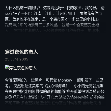
为什么贴这一辑图片？ 这是清远呀～ 我的家乡，我的根。 清
远有“三连一阳”：连南、连山、连州和阳山。 虽然我家住市
区，故乡也不在连南，是一个离市区才十多公里的小村庄。
距离照片中的场景有三百多公里。 我是一个喜欢感受土地
人。 在市区住着的人，已经很难领略那种来自于土地淳朴，
但是住在远郊，生活却不是我们城里人可以想象的。 大家透
过照片感受一下那种风土人情，那种与土地的暧昧。 那气息
不是大都市的高楼大厦可以取代的，永远也不能。 PS：由于
穿过夜色的恋人
栏目宽度限制，如照片不能显示完整，请点击这里完整查看。
瑶族风情是粤北的特色所在，进入瑶山，但见连绵青山，奇峰
25 June 2005
突兀，云雾缠绕，霞蔚蒸腾。 Quote from PCOnline
今晚无聊拍的一些照片，和死党 Monkey 一起引发了一些思
考。 突然想起江美琪的《我心似海洋》： 小小的光亮就足够
在黑暗中指引方向 微微的眼神却能够 推开孤单得到温暖 轻轻
的歌唱若有情 就能让人打开心房 淡淡的情感有时候 却能绵绵
不绝不断 多希望我是盏烛光 在你需要时候发亮 当你迷失指引
方向 让你脆弱时不再迷惘 我的心是一片海洋 可以温柔却有力