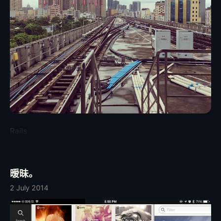
由于住房需求迫切，紧急重新租了另一个房子，租期为一个
记录，以确认你收到以上文件。 《传票》上明确了开庭的时
月。 2014年8月11日晚上，原告联系被告，再次要求交付房
间，必须准时到达； 《举证通知书》会告诉你提供证据或证
屋，被告声称原租客正在东莞出差，无法安排搬家，因此再次
人需要注意的事项； 《受理案件通知书》主要是要告诉你诉
拒绝把房屋交付给原告使用。原告根据合同精神，提出如果房
讼费以及缴款方式。 交诉讼费是个麻烦事儿，不是每个法院
屋延期交付，应该每延期一天，由被告向原告退还等比例的房
法庭都能收诉讼费，法院的收费现在都委托银行代理，你需要
屋租金（约每天 100 元）。起初被告不同意，但经过原告的
带着《受理案件通知书》跑一趟制定的银行，去专门的柜台交
多次要求，被告自觉理亏，答应于8月12日交付房屋，并且答
款，或者到级别比较高的法院，在法院里面能找到银行的驻
应退还延期时间的房租。 2014年8月12日晚上，原告到现场
点，也能交款。于是我又倒回去区法院，一番折腾，消耗了大
验收房屋，发现房屋若干灯具、电视机、马桶、厨房柜子、洗
半天，终于顺利完成立案。 缴费后，能拿到几张小票，感觉
衣机、沙发等设施均破旧、损坏至不能使用。其中该电视机在
没啥用，反正就存起来吧。
签合同的时候被告说是完好，并且可以使用的，被告曾经多次
在签合同前声明房屋内部的所有家电都是能正常工作的，而在
Rails
验收房子的时候，被告却改口说这个电视机是坏掉的，并且不
愿意维修了。经过友好协商，被告承诺对灯具进行维修，搬走
坏掉的电视机，更换马桶盖，维修厨房柜子。双方决定延后到
8月13日再次验收。 2014年8月13日下午，原告妻子及岳父到
暧昧。
现场验收房屋，发现房屋灯具、电视机、马桶、厨房柜子等均
2 July 2014
没有维修或更换。本着友好交易的原则，原告决定再给被告一
天的时间，房屋上述的问题应该于 8月14日之前修好，并于8
月14日交付钥匙，让原告可以开始正常使用房屋。 2014年8