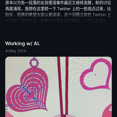
原本以为告一段落的女孩便溺事件最近又继续发酵，新的讨论
再度涌现，我想在这里转一下 Twitter 上的一些观点过来，比
较长，但真的希望大家认真读读。这个问题之前在 Twitter 上
也引起了轩然大波，各种讨论基本分为两派，一方认为国人素
质的确有待提高，另一方则觉得港人应该切身处地考虑小孩子
及父母的处境，不应该如此挖苦。我之前也很犹豫，直到我们
发现了这个观点： @chenshaoju @justone_he 一位高人
Working w/ AI.
说：文明的意义除了不当街便溺，还有善意与宽容，前者是表
象，后者才是根本。真正的文明是碰到这样的情况，走过去善
4 May 2014
意咨询那位母亲是否需要帮忙，或者指引她找到厕所，而不是
冷漠的拍照当成渲染大陆人素质低下的又一个证据，双方都需
要提高。 我觉得这个思考是深刻而有意义的。文明不是表面
的优雅和繁荣，更深层次的“进步”意味着需要更广阔的胸怀和
更乐意为他人考虑。这个角度出发，并不否认当街便溺有伤风
化，同时也不能以所谓“文明至上”的立场来大肆攻击内地人
民。 如果你想通了这两点，我们也大可不必骂对方做港农，
毕竟“五十步笑百步”或“百步笑五十步”都是同等幼稚。我们都
需要继续思考、积累和付诸践行。这是整个华语文化所缺乏的
文明基因，大陆和港澳台，其实都处于其修远兮的漫漫长路
中。