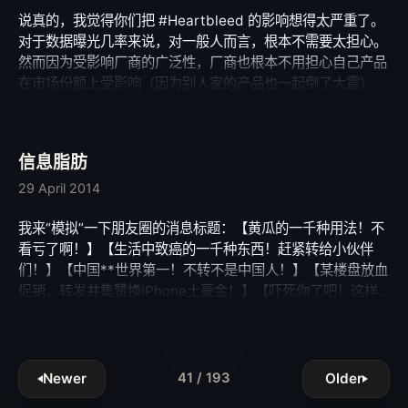
享受挥洒智力创造有趣事物的乐趣。当代码变成一堆堆垃圾，
说真的，我觉得你们把 #Heartbleed 的影响想得太严重了。
我诚恳地替您感到难过。 作为一个天朝境内的开发者，我们
对于数据曝光几率来说，对一般人而言，根本不需要太担心。
是痛苦的：想自己的服务能接入国外的优秀平台，你需要费心
然而因为受影响厂商的广泛性，厂商也根本不用担心自己产品
翻墙调试代码，比平时浪费多一倍以上的时间；如果想妥协一
在市场份额上受影响（因为别人家的产品也一起倒了大霉）。
下，接入天朝内主流的垃圾服务，你需要忍受根本不是写给人
厂商升级相关组件，用户要是不放心就换个密码，完事了。
看的文档和一点诚意也没有的开放平台。 我依然有信心的
对于漏64k内存这事，虽听起来严重。但我可以负责任地告诉
是，如果把墙推翻，我相信中国人不会选择现在国内的产品作
你，大部分安全问题更多存在于“应用级”代码的逻辑脆弱，而
为主流。大家总是说，国人的品味如何如何差，我更偏向于这
信息脂肪
非底层组件缺陷。换句话如要黑你，早动手了，用不着等今
是因为大家没得选。这就是墙的祸害之一，把“先进”和“优秀”
天。况且天朝这种遍地服务皆SQL存明文密码，再抱怨
29 April 2014
隔绝在墙外，让大家以为所谓的互联网就该如此，破坏了整整
#Heartbleed 安全隐患不是很傻很天真吗？ 对于世界范围和
一代人对互联网的认识和期待。
我来“模拟”一下朋友圈的消息标题：【黄瓜的一千种用法！不
#NSA，大部分“监听”资源的获得都是来自“合作方”明文提供
看亏了啊！】【生活中致癌的一千种东西！赶紧转给小伙伴
的吧（不是大多数SNS其实早就有偿提供数据源了嘛），用不
们！】【中国**世界第一！不转不是中国人！】【某楼盘放血
着在这种深层技术搞鬼，对于他们来说，这样累死了!也就是
促销，转发并集赞换iPhone土豪金！】【吓死你了吧！这样
穷凶极恶的家伙们，早就看过大家的裸体了，用不着拿个小相
的东西你还敢吃吗？】【教育优秀孩子的一千个不传之秘！】
机在咱们裙底晃悠嘛。 因政府无知，媒体不负责，网上每爆
八卦无营养，哇众取宠，危言耸听基本上就是中国SNS尤其微
安全事件，总是无数抹黑和夸大其词。这有好处，毕竟安全是
博、朋友圈的主要内容构成。朋友们，人就这么一辈子，每天
要做到警钟长鸣。但大家想想，大多数用户你真有那么多见不
刷几个小时的垃圾信息真的很不值得。按有质量的50年算
得人的东东藏网上？真有数不清零的存款在银行？先管好自己
Newer
Older
41 / 193
(24-8睡眠)3012*50=288000不到三十万小时，如果你现在
社会工程上的风险隐患再说吧。对于开360就认为安全的人，