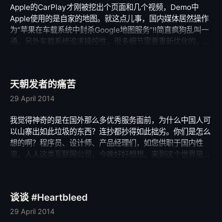
Apple的CarPlay才刚被挖出个页面和几个视频，Demo中
Apple使用的是自家的地图。就这点儿事，国内媒体居然操作
为“苹果在车载系统中封杀Google地图服务”!!简直疯狗乱叫一
通。另外车载系统追求操控性，很多细节需要重新优化的，包
括字号，信息展示都需要调整，而且有一些新的 API 用来整合
方向盘，中控屏幕附近的按钮，这些都需要一步步来。最简单
的例子，Siri现在没有完善的API，让第三方应用一下子涌进来
天朝发者的痛苦
根本不现实。车载功能才刚起步，发展路径苹果，Google等
都在探索中，这是一个全新的领域。这些做新闻的脑袋填满的
29 April 2014
都是粪便吧。 最后，明确一下，我不是果粉，但是，人家苹
我觉得神奇的是在国外那么多优秀服务面前，为什么中国人可
果是一个商业公司，千辛万苦打造了自己的应用生态圈。这是
以山寨出如此垃圾的东西？连抄都抄得如此拙劣。你们是怎么
人家的地盘人家的玩法，你们都紧张啥啊？又开始大谈苹果封
想的啊？程序员、设计师、产品经理们，如您供职于国内性
闭，中国也很封闭啊，你们为啥不写一些文章弹劾一下？就知
浪、人人这类互联网公司，今晚好好想想，来到这个世界是为
道炒作。就知道写一些吸引眼球但毫无内涵，毫无观点的东
了什么？如只是做几十年的造粪机器，哪么早点死了吧，可以
西。
降低碳排放。 其实我一直很克制，故即便我鄙视国内公司的
产品，也很少黑同行，因为自己同是这个行当的人，总感觉
谈谈 #Heartbleed
“相煎何太急”。但今晚实在忍不住，我心疼你们，真的。从事
软件行业在我看来即便不是条让人人能发财的路，至少我们能
29 April 2014