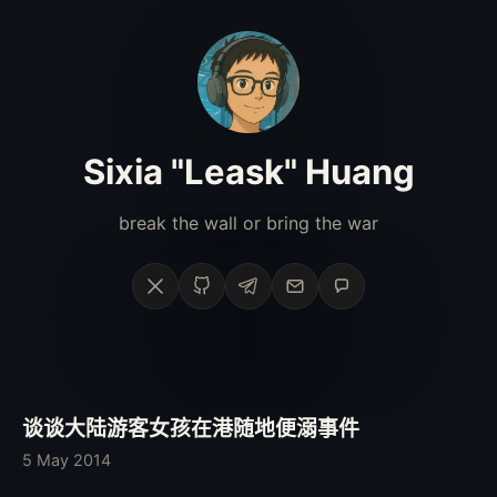
Sixia "Leask" Huang
break the wall or bring the war
X
GitHub
Telegram
Email
Phone
谈谈大陆游客女孩在港随地便溺事件
5 May 2014