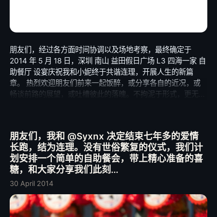
朋友们，经过各方面时间协调以及场地考察，最终确定于
2014 年 5 月 18 日，深圳 南山 益田假日广场 L3 四海一家 自
助餐厅 设宴庆祝我和小妮终于共谐连理，开展人生的新篇
章。 热烈欢迎朋友们前来一起饭醉，或分享各自的近况，或
畅谈前路的展望，或吐槽彼此的落魄。不拘泥于形式，更无须
在意所谓的礼节。在这个人生中如此幸福和独特的时刻，我诚
意邀请我们的朋友们前来与我们一起度过。 – View on Path.
朋友们，我和 @Syxnx 决定结束七年多的爱情
长跑，结为连理。没有世俗繁复的仪式，我们计
划安排一个简单的自助餐会，带上精心准备的喜
糖，和大家分享我们此刻...
30 April 2014