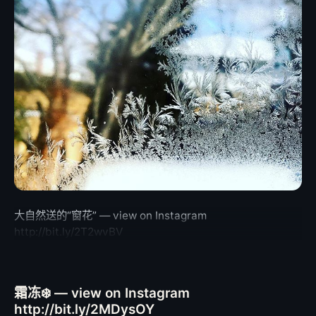
大自然送的“窗花” — view on Instagram
http://bit.ly/2T2wvBV
霜冻❄️ — view on Instagram
http://bit.ly/2MDysOY