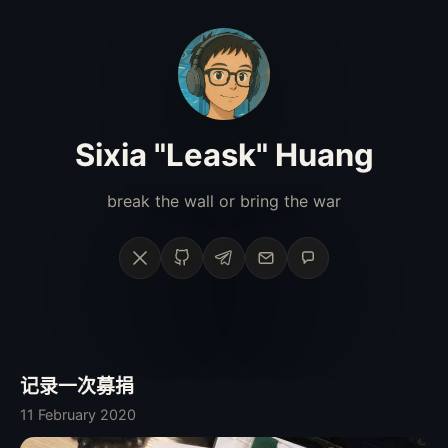
Sixia "Leask" Huang
break the wall or bring the war
X
GitHub
Telegram
Email
Phone
记录一次募捐
11 February 2020