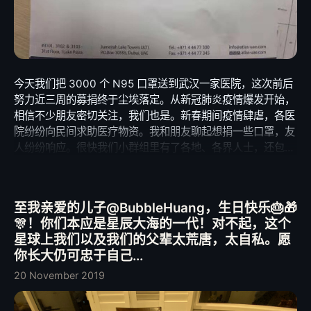
今天我们把 3000 个 N95 口罩送到武汉一家医院，这次前后
努力近三周的募捐终于尘埃落定。从新冠肺炎疫情爆发开始，
相信不少朋友密切关注，我们也是。新春期间疫情肆虐，各医
院纷纷向民间求助医疗物资。我和朋友聊起想捐一些口罩，友
人纷纷响应。很快我们小群组里有了各地、各界人士，还包括
大学生。然后我们惊讶满世界都找不到口罩了，亚洲，美洲，
欧洲，纷告短缺。终于我们在迪拜找到来之不易的 3000 个
N95，也最终于2月7日塞进飞机运到北京，再经由 EMS 转送
至我亲爱的儿子@BubbleHuang，生日快乐🎂🎁
武汉，自己人接手亲自交到一线医生手中。其间故事各种曲
🎊！你们本应是星辰大海的一代！对不起，这个
折、辛酸、失望、惊喜，遇到给了口罩不肯收钱的老板，超重
星球上我们以及我们的父辈太荒唐，太自私。愿
行李依然无条件放行的签到柜台等。 其实三千个口罩不算什
你长大仍可忠于自己...
么，根据我们了解到的前线医院实际情况，就物资短缺的程度
来说，估计也撑不了多久。故起步时，就以“微薄之力，共度
20 November 2019
难关”为出发点，并且从一开始就坚持，必须绕过红会等丧尽
天良的组织，亲自送入医院。在各界人士的帮助下，我们终于