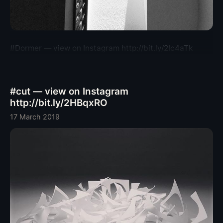
#Dormer — view on Instagram http://bit.ly/2Ic4aTk
#cut — view on Instagram
http://bit.ly/2HBqxRO
17 March 2019