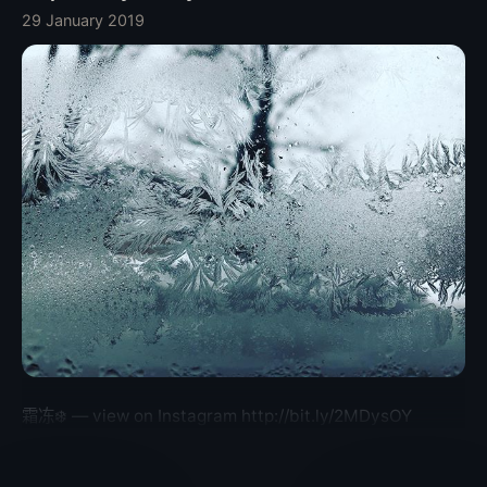
29 January 2019
霜冻❄️ — view on Instagram http://bit.ly/2MDysOY