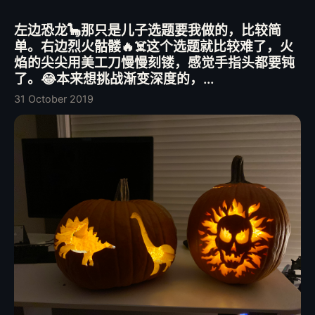
左边恐龙🦕那只是儿子选题要我做的，比较简
单。右边烈火骷髅🔥☠️这个选题就比较难了，火
焰的尖尖用美工刀慢慢刻镂，感觉手指头都要钝
了。😂本来想挑战渐变深度的，...
31 October 2019