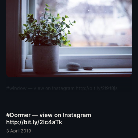
#window — view on Instagram http://bit.ly/2I918js
#Dormer — view on Instagram
http://bit.ly/2Ic4aTk
3 April 2019