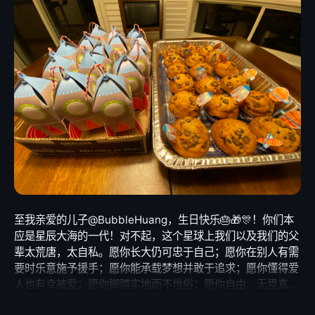
达成此芝麻小善。感谢各位，没有各位的帮助，此行甚比登
天。我们也知道很多人会说，目前物资分配出现各种问题，各
部门出现信任危机，这些暂且不表。我们要做的事情很简单，
出微薄之力，帮助最有需要的前线医护人员，哪怕只是杯水车
薪。 曾于书上读到一文鸡汤，对我影响深远。话说退潮的海
滩，小孩正捧起一条条因搁浅而奄奄一息的小鱼送回大海。大
人纳闷，问那么多的小鱼，你救得了多少？那么辛苦，谁在
乎？小孩边忙着把送小鱼，边说，这条在乎，这一条也在乎。
——- ——- ——- ——- ——- ——- ——- 最后再次感谢小伙
伴们（字母顺序）： 陈颖：2000 Sindy：1000 三乐佳人：
600 许晓聪：2000 YeungKC：1000 Frank, Ju, 李依玲, 匿
名小狗, 匿名小猫, 匿名鸳鸯, 小淇淋, Leask：7215 合计善
款： 13815 口罩单价 4.362，个数 3000，运费 729。 合计
至我亲爱的儿子@BubbleHuang，生日快乐🎂🎁🎊！你们本
花费：13815 ——- ——- ——- ——- ——- ——- ——-
应是星辰大海的一代！对不起，这个星球上我们以及我们的父
Leask Feb 11, 2020
辈太荒唐，太自私。愿你长大仍可忠于自己；愿你在别人有需
要时乐意施予援手；愿你能承载梦想并敢于追求；愿你懂得爱
人也有幸被爱；愿你脚踏实地而不世俗；愿你自由、无畏真
知。 w/ @Syxnx