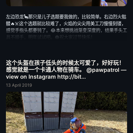
左边恐龙🦕那只是儿子选题要我做的，比较简单。右边烈火骷
髅🔥☠️这个选题就比较难了，火焰的尖尖用美工刀慢慢刻镂，
感觉手指头都要钝了。😂本来想挑战渐变深度的，结果手头工
具不顺手，明年试试吧。🎃祝大家过节快乐！
这个头盔在孩子低头的时候太可爱了，好好玩！
感觉就是一个卡通人物在骑车。 @pawpatrol —
view on Instagram http://bit...
13 April 2019