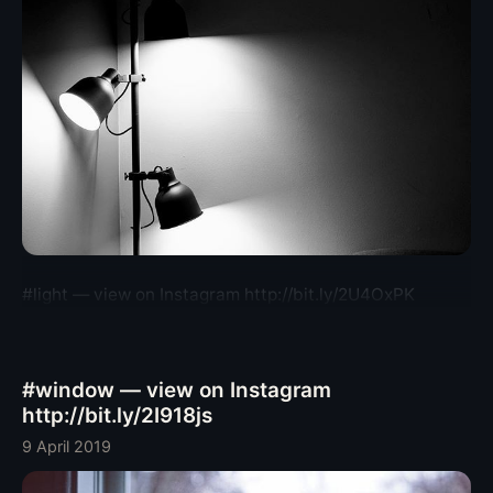
#light — view on Instagram http://bit.ly/2U4OxPK
#window — view on Instagram
http://bit.ly/2I918js
9 April 2019