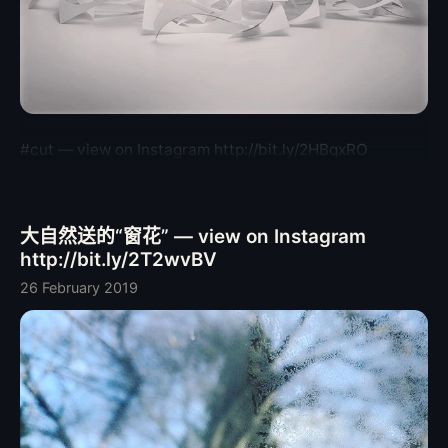
#cut — view on Instagram http://bit.ly/2HBqxRO
大自然送的“窗花” — view on Instagram
http://bit.ly/2T2wvBV
26 February 2019