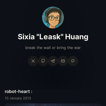
Sixia "Leask" Huang
break the wall or bring the war
X
GitHub
Telegram
Email
Phone
robot-heart :
10 January 2013