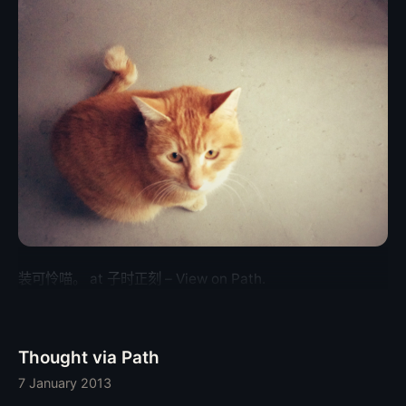
装可怜喵。 at 子时正刻 – View on Path.
Thought via Path
7 January 2013