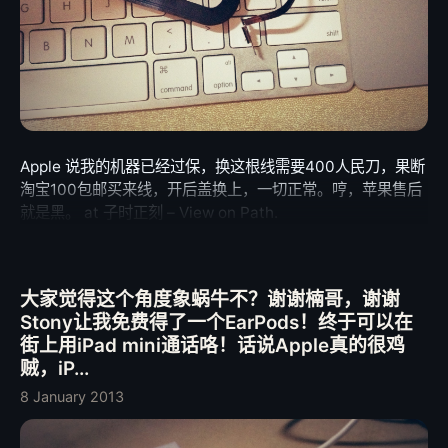
Apple 说我的机器已经过保，换这根线需要400人民刀，果断
淘宝100包邮买来线，开后盖换上，一切正常。哼，苹果售后
就是黑。 at 子时正刻 – View on Path.
大家觉得这个角度象蜗牛不？谢谢楠哥，谢谢
Stony让我免费得了一个EarPods！终于可以在
街上用iPad mini通话咯！话说Apple真的很鸡
贼，iP...
8 January 2013