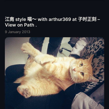
掉使用安全控件的小勾，同时设置允许通过粘贴方式来输入密
码，大大提高登录支付宝网站的便利程度。 至于不使用安全
控件来输入密码是否降低了安全性，我个人感觉在 Mac 上完
江南 style 喵〜 with arthur369 at 子时正刻 –
全没有问题。是否真降低安全性纯属是个人观点了。 开源地
View on Path .
址： https://github.com/Leask/AliPei 插件下载地址：
https://github.com/Leask/AliPei/blob/master/AliPei.safarie
9 January 2013