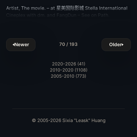
Artist, The movie. – at 星美国际影城 Stella International
Cineplex with dm. and FangDun – See on Path.
Newer
Older
70 / 193
2020-2026 (41)
2010-2020 (1108)
2005-2010 (773)
© 2005-2026 Sixia "Leask" Huang