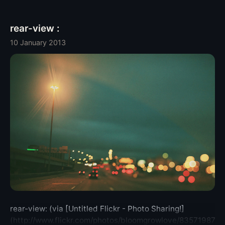
rear-view :
10 January 2013
rear-view: (via [Untitled Flickr - Photo Sharing!]
(http://www.flickr.com/photos/bloomgrowlove/8357198717/