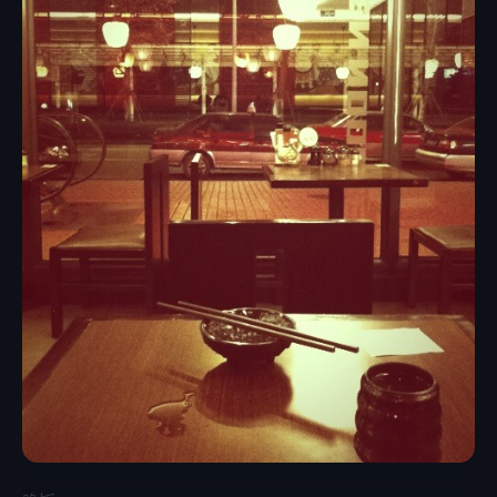
么/ Last Updated: Dec 30, 2011: 2011 年 12 月 29 日，我
与 Rokey Zhang 前辈取得联系，Rokey Zhang 表示同一
天，安全宝 相关人员也与他取得了联系，且 Rokey Zhang 已
同意安全宝使用该套表情图标。 2011 年 12 月 30 日，安全宝
张峰 发邮件给我，原文节选如下： 黄先生，您好！ 非常感谢
您对安全宝公司的关注。关于您本文提到的图片，安全宝公司
已经征得了原作者同意，并且在网站中已经进行了标识，因此
并没有存在侵权的行为。 鉴于这种情况，抱着友好协商的态
度，肯请您对您的文章作出相应修改，以免对安全宝公司造成
负面影响，好吗？ 读完邮件，我立刻访问 安全宝 发现其页脚
已经添加图标设计声明，如图： 事已至此，也许法律上可以
认定 安全宝 的确没有侵权。但问题是，对于这种先盗用，等
到被揭发再联系作者申请使用权的行为我仍然觉得是可耻的。
安全宝 这次遇到了一个心地善良的设计师，算是走运了，好
自为之吧。 另外，Rokey Zhang 告诉我，这套图标可以免费
授权给非商业用途，在
Iconfinder（http://www.iconfinder.com/browse/iconset/
上也可以读到 Rokey Zhang 的以下声明： Notifications:
Don not use them for commercial purpose! pictures