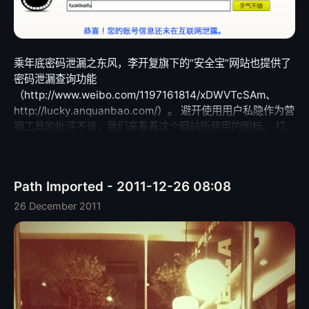
乘年底密码泄漏之东风，李开复旗下的“安全宝”网站也提供了
密码泄漏查询功能
（http://www.weibo.com/1197161814/xDWVTcSAm、
http://lucky.anquanbao.com/）。 避开使用用户私隐作为营
销工具的批评不谈，我们来看看这个网站所使用的图标。 打
开页面，我立刻就认出了这个黑色的表情图标，感觉十分眼
熟，于是 Google 了一下，得知这是张伟（Rokey Zhang
http://www.rokey.net/）在网易UX部门任职期间设计的，全
Path Imported - 2011-12-26 08:08
套表情图标如下： 图标盗用已经摆在眼前了，接着使用调试
工具分析所谓“安全宝”的泄密查询网页，发现这次盗用的图标
26 December 2011
一共 5 个： 如我之前在博客上谈过的，这类事件在中国互联
网圈出现是再平常不过的，只是出现在满嘴“创新”的“圣人”旗
下的网站里，我就有义务写出来，让大家看看了。 有人要
说，不就几个图标嘛，至于那么紧张吗？ 那么如果你真感兴
趣，请看我的另外一篇文章，我之前回应过这个问题： 《互
联网是什么？》https://leaskh.com/2011/08/13/互联网是什