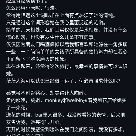
经没有继续读书了。
怎么形容小唐呢，很难。
觉得用艳遇这个词眼加在上面有点亵渎了她的清纯。
只是通过这个词形容她在我心里面泛起的涟漪。
简单的几天相处，我们其实仅仅是萍水相逢，并没有什么
惊心动魄，也没有发生什么儿童不宜的事。
仅仅因为朋友们喝酒疯掉以后我都喜欢和她躲在一角多聊
一些，一个简简单单的女孩子所具备的独特魅力却在我心
里面留下了难以磨灭的印象。
现在想起来，还觉得这次旅行，最幸福的事情是可以认识
她。
茫茫人海可以认识已经很幸运了，何必再强求什么呢？
感觉虽不刻骨铭心，却美得让人陶醉。
走的那晚，莫姐，monkey和weibin拉着我到花店给她买
了一束花，
送花的时候，bar里人很多，我没敢看她的表情，后来朋
友告诉我，她笑得很开心。
离开的时候我感觉到暧昧在我们之间弥漫，我没有多想，