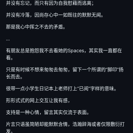
并没有忘记，而只有因为自我慰藉而逃离；
并没有冷落，因尚存心中一如既往的默默无闻。
那是我心中挥之不去的矛盾。
…
有朋友总是抱怨我不去看她的Spaces，其实我一直都在
看。
只是有时候不想来匆匆去匆匆，留下一个所谓的“脚印”扬
长而去。
很带一点小学生日记本上老师打上“已阅”字样的意味。
形形式式的网上交互让我有感，
支持是一种心情，留言其实仅流于表面。
片言只语虽简陋却能默默含情，浩瀚辞海或者仅限敷衍打
发。