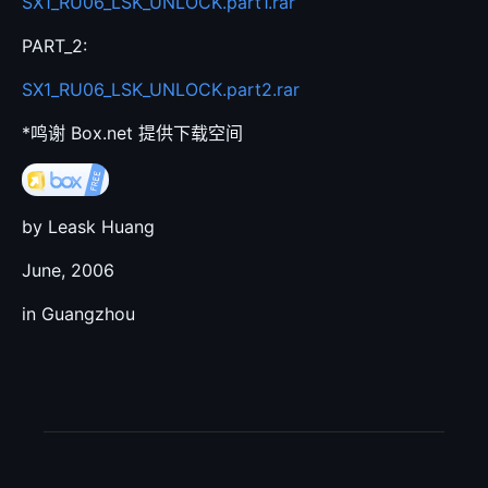
SX1_RU06_LSK_UNLOCK.part1.rar
PART_2:
SX1_RU06_LSK_UNLOCK.part2.rar
*鸣谢 Box.net 提供下载空间
by Leask Huang
June, 2006
in Guangzhou