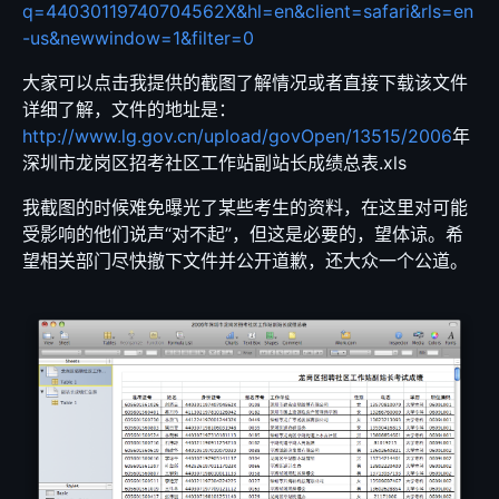
q=44030119740704562X&hl=en&client=safari&rls=en
-us&newwindow=1&filter=0
大家可以点击我提供的截图了解情况或者直接下载该文件
详细了解，文件的地址是：
http://www.lg.gov.cn/upload/govOpen/13515/2006
年
深圳市龙岗区招考社区工作站副站长成绩总表.xls
我截图的时候难免曝光了某些考生的资料，在这里对可能
受影响的他们说声“对不起”，但这是必要的，望体谅。希
望相关部门尽快撤下文件并公开道歉，还大众一个公道。