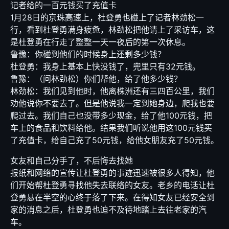
记者给的一百元钱买了充值卡
1月28日的京珠高速上，杜登勇也碰上了记者林劲松一
行，看到杜登勇满身疲惫，林劲松把他请上了采访车，这
是杜登勇在行走了整整一天一夜后的第一次休息。
鲁豫：你碰到他们的时候身上还剩多少钱？
杜登勇：我身上基本上快没钱了，兜里只有32元钱。
鲁豫：（问林劲松）你们帮他，给了他多少钱？
林劲松：我们见到他时，他离株洲还有三四百公里，我们
劝他说你不要去了。但是他说我一定到她身边，爬我也要
爬过去。我们自己也没带多少现金，给了他100元钱，把
车上的食品和饮料给他。结果我们听说他用这100元钱买
了充值卡，给自己充了50元钱，给他女朋友充了50元钱。
女友和自己分手了，不后悔去找她
报纸和网络的宣传让杜登勇的事迹迅速被很多人得知，他
们开始帮杜登勇寻找他失去联络的女友。老乡的电话让杜
登勇悬在半空的心终于落了下来。在得知女友已经安全到
家的消息之后，杜登勇也迫不及待地踏上去往老家的汽
车。