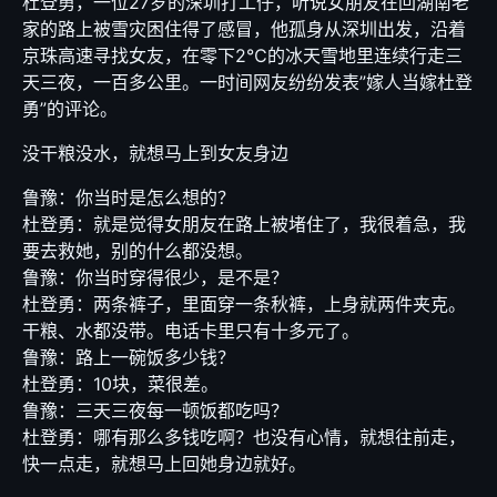
杜登勇，一位27岁的深圳打工仔，听说女朋友在回湖南老
家的路上被雪灾困住得了感冒，他孤身从深圳出发，沿着
京珠高速寻找女友，在零下2℃的冰天雪地里连续行走三
天三夜，一百多公里。一时间网友纷纷发表”嫁人当嫁杜登
勇”的评论。
没干粮没水，就想马上到女友身边
鲁豫：你当时是怎么想的？
杜登勇：就是觉得女朋友在路上被堵住了，我很着急，我
要去救她，别的什么都没想。
鲁豫：你当时穿得很少，是不是？
杜登勇：两条裤子，里面穿一条秋裤，上身就两件夹克。
干粮、水都没带。电话卡里只有十多元了。
鲁豫：路上一碗饭多少钱？
杜登勇：10块，菜很差。
鲁豫：三天三夜每一顿饭都吃吗？
杜登勇：哪有那么多钱吃啊？也没有心情，就想往前走，
快一点走，就想马上回她身边就好。