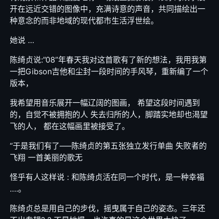
开在远近交错的图像中，充满诗意的声音，共同描绘出一
种意念的而非地域的现代都市生活浮世绘。
她说 …
陈绮贞说:”08”年春天我对这首歌有了新的想法，我用我第
一把Gibson吉他和尘封一段时间的手风琴，重新编了一个
版本，
我希望用音乐展开一幅辽阔的图画， 希望这段时间遇到
的，自觉不被拥抱的人 失去归所的人，脚踏实地却也渴望
飞的人， 都在这幅画里被接受了。
“于是我们有了—–陈绮贞的第五张独立发行单曲 失败者的
飞翔 一首美丽的歌无
怪乎有人这样说 : 和陈绮贞活在同一个时代，是一种幸福
….。
陈绮贞总是用自己的步伐，摇曳属于自己的姿态。三年还