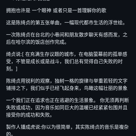
拥抱也许是 一个眼神 或者只是一首理解你的歌
这是陈绮贞的第五张单曲，一幅现代都市生活的浮世绘。
一次陈绮贞在台北的小巷间和朋友散步聊天有感而发，之
后在哈尔滨的饭店创作完成。
绮贞说:[ 在充满生存议题的城市，在电脑萤幕前的孤单感
受，不管是成长或是战斗，我们总有觉得自己失败的时
刻。]
陈绮贞用锐利的观察，独树一格的旋律与举重若轻的文字
铺排之下，我们似乎已经飞起身来，鸟瞰这幅壮丽的景象
一个我们正在追求也正在逃避的生活景象。 你无须再判断
失败或成功，因为音乐如同巨大的温暖已经紧紧包围并且
接受你的成功和失败。
製作人锺成虎说:你以为很简单，其实陈绮贞的音乐是複杂
的。