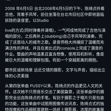
2008 年6月5日 台北2008年6月5日的下午，陈绮贞拎着
吉他，背着手风琴，前往坐落在台北市旧社区中即将面临
拆除的录音室，以Studio
live的方式(同时弹奏并演唱)，一气呵成地完成了吉他与演
唱的部分，之后再补上(dubbing)自己手风琴的演奏，完
成了这首动人的城市之歌。录音师杨大纬捕捉了温暖而充
满活性的声线，并且在类比式的console上完成了溷音的
作业。整曲的声响温柔且富含想像，使用耳机聆听，像是
被巨大的温暖和理解包围。宛如一个穿越距离的拥抱。
都市民谣新场景 远近交错的摄影，文字与声音，描绘出立
体的心灵素描
从第四张单曲 PUSSY以来，陈绮贞的作品更见人文的关
怀。这次她不只用音乐交出了美丽篇章，这张单曲中的摄
影完全出自陈绮贞的手笔。有别于摄影之于唱片只是包装
的功能，这张单曲中试图用图像传达讯息，陈绮贞式的独
特观察和作品细腻度堪称一场纸上摄影展，浓厚的故事展