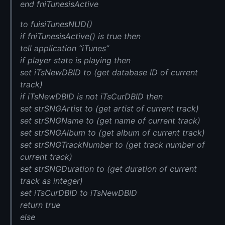
end fniTunesisActive
to fuisiTunesNUD()
if fniTunesisActive() is true then
tell application “iTunes”
if player state is playing then
set iTsNewDBID to (get database ID of current
track)
if iTsNewDBID is not iTsCurDBID then
set strSNGArtist to (get artist of current track)
set strSNGName to (get name of current track)
set strSNGAlbum to (get album of current track)
set strSNGTrackNumber to (get track number of
current track)
set strSNGDuration to (get duration of current
track as integer)
set iTsCurDBID to iTsNewDBID
return true
else