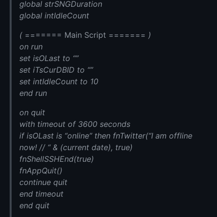
global strSNGDuration
global intIdleCount
(
======= Main Script =======
)
on run
set isOLast to “”
set iTsCurDBID to “”
set intIdleCount to 10
end run
on quit
with timeout of 3600 seconds
if isOLast is “online” then fnTwitter(“I am offline
now! // “ & (current date), true)
fnShellSSHEnd(true)
fnAppQuit()
continue quit
end timeout
end quit