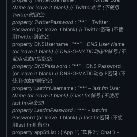
property TwitterUsername : “
**
” – Twitter User
Name (or leave it blank) // Twitter帐号 (不使用
Twitter则留空)
property TwitterPassword : “
**
” – Twitter
Password (or leave it blank) // Twitter密码 (不使
用Twitter则留空)
property DNSUsername : “
**
” – DNS User Name
(or leave it blank) // DNS-O-MATIC动态IP帐号 (不
使用动态IP则留空)
property DNSPassword : “
**
” – DNS Password
(or leave it blank) // DNS-O-MATIC动态IP密码 (不
使用动态IP则留空)
property LastfmUsername : “
**
” – last.fm User
Name (or leave it blank) // last.fm帐号 (不使用
last.fm则留空)
property LastfmPassword : “
**
” – last.fm
Password (or leave it blank) // last.fm密码 (不使
用last.fm则留空)
property appStList : {“App 1”, “软件2”,”iChat”} –