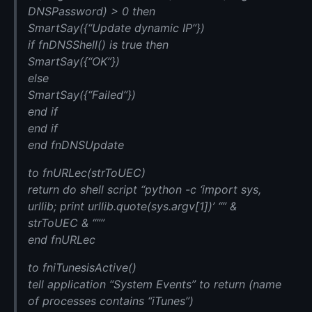
DNSPassword) > 0 then
SmartSay({“Update dynamic IP”})
if fnDNSShell() is true then
SmartSay({“OK”})
else
SmartSay({“Failed”})
end if
end if
end fnDNSUpdate
to fnURLec(strToUEC)
return do shell script “python -c ‘import sys,
urllib; print urllib.quote(sys.argv[1])’ “” &
strToUEC & “””
end fnURLec
to fniTunesisActive()
tell application “System Events” to return (name
of processes contains “iTunes”)