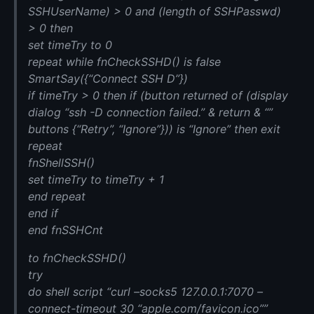
SSHUserName) > 0 and (length of SSHPasswd)
> 0 then
set timeTry to 0
repeat while fnCheckSSHD() is false
SmartSay({“Connect SSH D”})
if timeTry > 0 then if (button returned of (display
dialog “ssh -D connection failed.” & return & “”
buttons {“Retry”, “Ignore”})) is “Ignore” then exit
repeat
fnShellSSH()
set timeTry to timeTry + 1
end repeat
end if
end fnSSHCnt
to fnCheckSSHD()
try
do shell script “curl –socks5 127.0.0.1:7070 –
connect-timeout 30 “apple.com/favicon.ico””