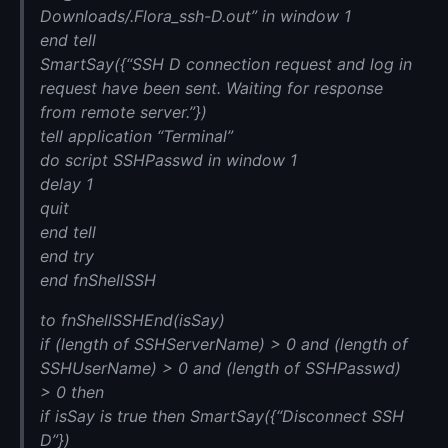
Downloads/.Flora_ssh-D.out” in window 1
end tell
SmartSay({“SSH D connection request and log in
request have been sent. Waiting for response
from remote server.”})
tell application “Terminal”
do script SSHPasswd in window 1
delay 1
quit
end tell
end try
end fnShellSSH
to fnShellSSHEnd(isSay)
if (length of SSHServerName) > 0 and (length of
SSHUserName) > 0 and (length of SSHPasswd)
> 0 then
if isSay is true then SmartSay({“Disconnect SSH
D”})