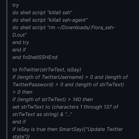
try
do shell script “killall ssh”
do shell script “killall ssh-agent”
do shell script “rm ~/Downloads/.Flora_ssh-
D.out”
end try
end if
end fnShellSSHEnd
to fnTwitter(strTwText, isSay)
if (length of TwitterUsername) > 0 and (length of
TwitterPassword) > 0 and (length of strTwText)
> 0 then
if (length of strTwText) > 140 then
set strTwText to (characters 1 through 137 of
strTwText as string) & “…”
end if
if isSay is true then SmartSay({“Update Twitter
state”})