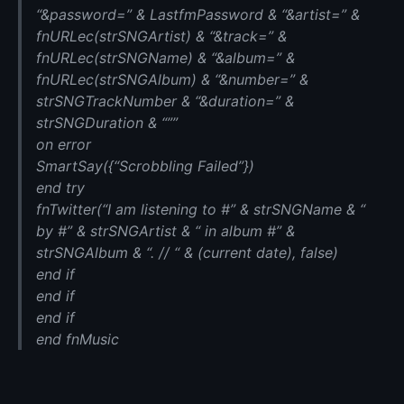
“&password=” & LastfmPassword & “&artist=” &
fnURLec(strSNGArtist) & “&track=” &
fnURLec(strSNGName) & “&album=” &
fnURLec(strSNGAlbum) & “&number=” &
strSNGTrackNumber & “&duration=” &
strSNGDuration & “””
on error
SmartSay({“Scrobbling Failed”})
end try
fnTwitter(“I am listening to #” & strSNGName & “
by #” & strSNGArtist & “ in album #” &
strSNGAlbum & “. // “ & (current date), false)
end if
end if
end if
end fnMusic