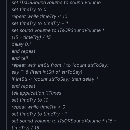
set iTsORSoundVolume to sound volume
set timeTry to 0
repeat while timeTry < 10
set timeTry to timeTry + 1
set sound volume to iTsORSoundVolume *
(15 - timeTry) / 15
delay 0.1
end repeat
end tell
repeat with intSti from 1 to (count strToSay)
say “” & (item intSti of strToSay)
if intSti < (count strToSay) then delay 1
end repeat
tell application “iTunes”
set timeTry to 10
repeat while timeTry > 0
set timeTry to timeTry - 1
set sound volume to iTsORSoundVolume * (15 -
timeTry) / 15