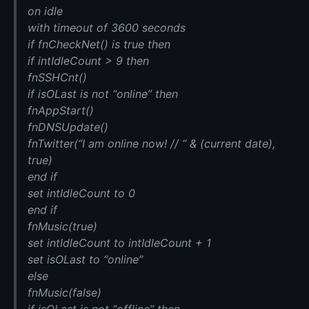
on idle
with timeout of 3600 seconds
if fnCheckNet() is true then
if intIdleCount > 9 then
fnSSHCnt()
if isOLast is not “online” then
fnAppStart()
fnDNSUpdate()
fnTwitter(“I am online now! // “ & (current date),
true)
end if
set intIdleCount to 0
end if
fnMusic(true)
set intIdleCount to intIdleCount + 1
set isOLast to “online”
else
fnMusic(false)