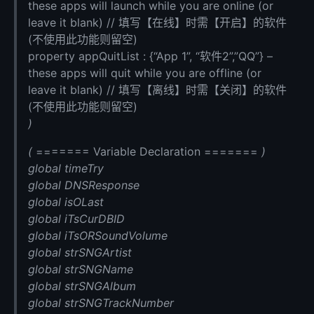
these apps will launch while you are online (or
leave it blank) // 填写【在线】时需【开启】的软件
(不使用此功能则留空)
property appQuitList : {“App 1”, “软件2”,”QQ”} –
these apps will quit while you are offline (or
leave it blank) // 填写【离线】时需【关闭】的软件
(不使用此功能则留空)
)
(
======= Variable Declaration =======
)
global timeTry
global DNSResponse
global isOLast
global iTsCurDBID
global iTsORSoundVolume
global strSNGArtist
global strSNGName
global strSNGAlbum
global strSNGTrackNumber