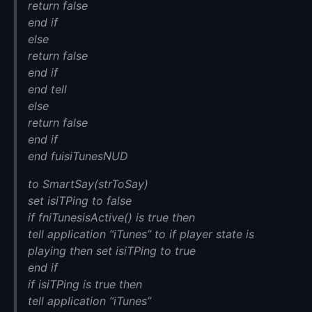
return false
end if
else
return false
end if
end tell
else
return false
end if
end fuisiTunesNUD
to SmartSay(strToSay)
set isiTPing to false
if fniTunesisActive() is true then
tell application “iTunes” to if player state is
playing then set isiTPing to true
end if
if isiTPing is true then
tell application “iTunes”