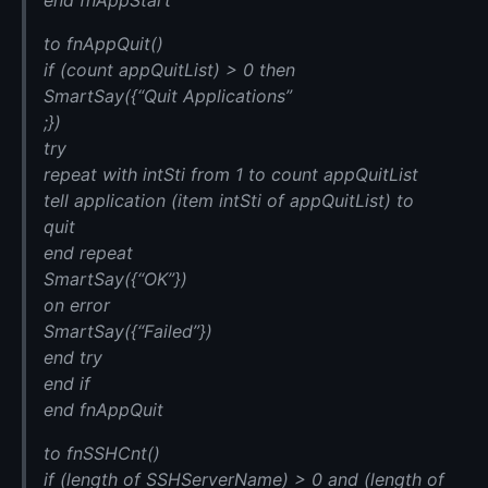
end fnAppStart
to fnAppQuit()
if (count appQuitList) > 0 then
SmartSay({“Quit Applications”
;})
try
repeat with intSti from 1 to count appQuitList
tell application (item intSti of appQuitList) to
quit
end repeat
SmartSay({“OK”})
on error
SmartSay({“Failed”})
end try
end if
end fnAppQuit
to fnSSHCnt()
if (length of SSHServerName) > 0 and (length of