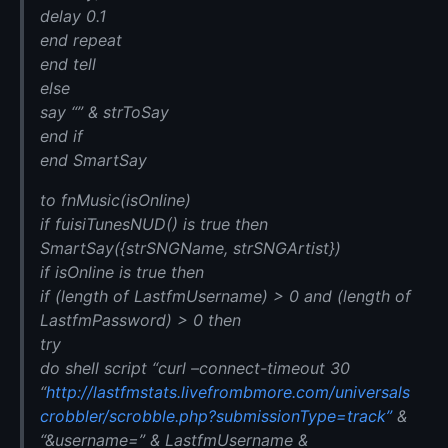
delay 0.1
end repeat
end tell
else
say “” & strToSay
end if
end SmartSay
to fnMusic(isOnline)
if fuisiTunesNUD() is true then
SmartSay({strSNGName, strSNGArtist})
if isOnline is true then
if (length of LastfmUsername) > 0 and (length of
LastfmPassword) > 0 then
try
do shell script “curl –connect-timeout 30
“
http://lastfmstats.livefrombmore.com/universals
crobbler/scrobble.php?submissionType=track”
&
“&username=” & LastfmUsername &