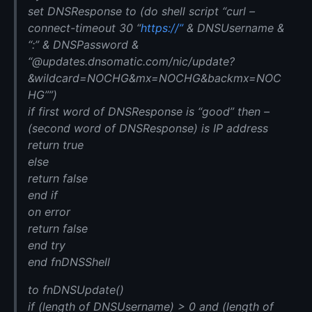
set DNSResponse to (do shell script “curl –
connect-timeout 30 “
https://”
& DNSUsername &
“:” & DNSPassword &
“@updates.dnsomatic.com/nic/update?
&wildcard=NOCHG&mx=NOCHG&backmx=NOC
HG””)
if first word of DNSResponse is “good” then –
(second word of DNSResponse) is IP address
return true
else
return false
end if
on error
return false
end try
end fnDNSShell
to fnDNSUpdate()
if (length of DNSUsername) > 0 and (length of