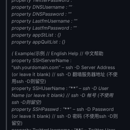
property TwitterPassword : “”
property DNSUsername : “”
property DNSPassword : “”
property LastfmUsername : “”
property LastfmPassword : “”
property appStList : {}
property appQuitList : {}
(
Example/示例 // English Help // 中文帮助
property SSHServerName :
“ssh.yourdomain.com” – ssh -D Server Address
(or leave it blank) // ssh -D 翻墙服务器地址 (不使
用ssh -D则留空)
property SSHUserName : “
**
” – ssh -D User
Name (or leave it blank) // ssh -D 帐号 (不使用
ssh -D则留空)
property SSHPasswd : “
**
” – ssh -D Password
(or leave it blank) // ssh -D 密码 (不使用ssh -D则
留空)