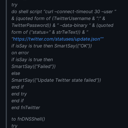
try
do shell script “curl –connect-timeout 30 –user “
& (quoted form of (TwitterUsername & “:” &
TwitterPassword)) & “ –data-binary “ & (quoted
form of (“status=” & strTwText)) & “
“
https://twitter.com/statuses/update.json”“
if isSay is true then SmartSay({“OK”})
on error
if isSay is true then
SmartSay({“Failed”})
else
SmartSay({“Update Twitter state failed”})
end if
end try
end if
end fnTwitter
to fnDNSShell()
try