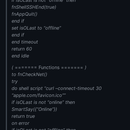
if isOLast is not “offline” then
fnShellSSHEnd(true)
fnAppQuit()
end if
set isOLast to “offline”
end if
end timeout
return 60
end idle
(
======= Functions =======
)
to fnCheckNet()
try
do shell script “curl –connect-timeout 30
“apple.com/favicon.ico””
if isOLast is not “online” then
SmartSay({“Online”})
return true
on error