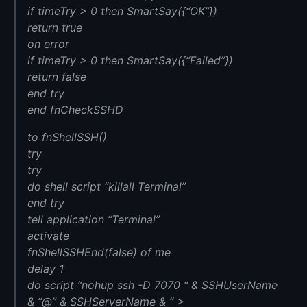
if timeTry > 0 then SmartSay({“OK”})
return true
on error
if timeTry > 0 then SmartSay({“Failed”})
return false
end try
end fnCheckSSHD
to fnShellSSH()
try
try
do shell script “killall Terminal”
end try
tell application “Terminal”
activate
fnShellSSHEnd(false) of me
delay 1
do script “nohup ssh -D 7070 “ & SSHUserName
& “@” & SSHServerName & “ >