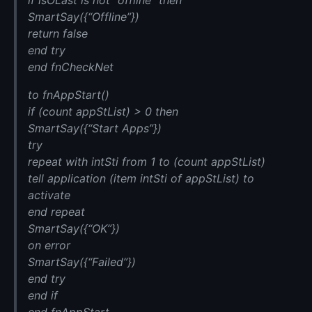
if isOLast is not “offline” then
SmartSay({“Offline”})
return false
end try
end fnCheckNet
to fnAppStart()
if (count appStList) > 0 then
SmartSay({“Start Apps”})
try
repeat with intSti from 1 to (count appStList)
tell application (item intSti of appStList) to
activate
end repeat
SmartSay({“OK”})
on error
SmartSay({“Failed”})
end try
end if