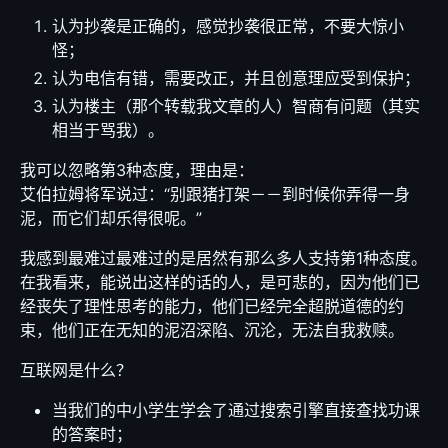
认为抄袭是正确的，感觉抄袭很正常，不要大惊小
怪；
认为电信有错，需要改正，并且创意理应受到保护；
认为楼主（那个转载我文章的人）智商有问题（其实
相当于骂我）。
我可以忽略第3种态度，理由是：
艾伯拉姆将军说过：“别跟猪打架－－到时候你弄得一身
泥，而它们却乐得很呢。”
我感到最难过最难过的是居然有那么多人支持第1种态度。
在我看来，能说出这样的话的人，是可悲的，因为他们已
经丧失了理性思考的能力，他们已经完全超脱道德的约
束，他们正在无知的泥沼深陷、沉沦，无法自我救赎。
互联网是什么？
当我们的中小学生学会了通过搜索引擎直接查找功课
的答案时；