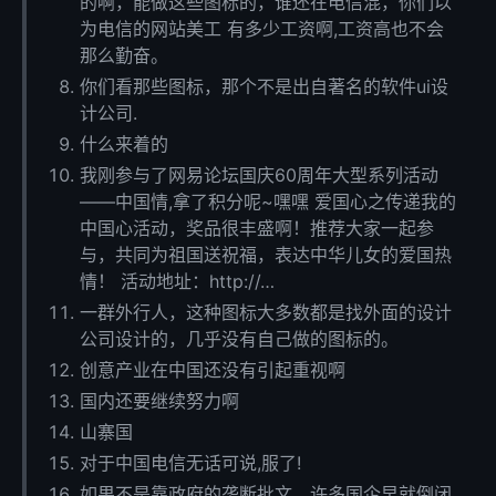
的啊，能做这些图标的，谁还在电信混，你们以
为电信的网站美工 有多少工资啊,工资高也不会
那么勤奋。
你们看那些图标，那个不是出自著名的软件ui设
计公司.
什么来着的
我刚参与了网易论坛国庆60周年大型系列活动
——中国情,拿了积分呢~嘿嘿 爱国心之传递我的
中国心活动，奖品很丰盛啊！推荐大家一起参
与，共同为祖国送祝福，表达中华儿女的爱国热
情！ 活动地址：http://…
一群外行人，这种图标大多数都是找外面的设计
公司设计的，几乎没有自己做的图标的。
创意产业在中国还没有引起重视啊
国内还要继续努力啊
山寨国
对于中国电信无话可说,服了!
如果不是靠政府的垄断批文，许多国企早就倒闭