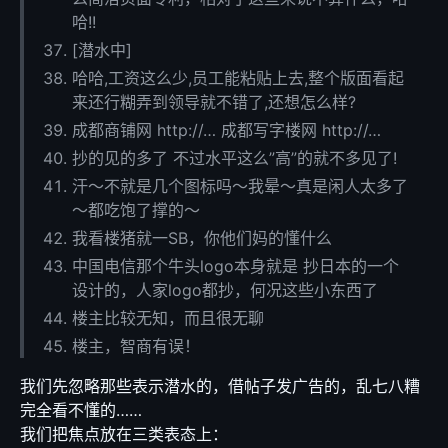
哈!!
[潜水中]
哈哈,工资这么少,员工能粘贴上去,整个版面看起
来还行糊弄到领导就不错了,还想怎么样?
成都商铺网 http://… 成都写字楼网 http://…
抄的见的多了 不过水平这么”高”的就不多见了!
汗～不就是几个图标吗～我晕～真是闲人太多了
～都吃饱了撑的～
我看楼猪就一SB，你他们妈的懂什么
中国电信那个牛头logo本身就是 抄日本的一个
设计的，人家logo都抄，何况这些小东西了
楼主比较无知，而且很无聊
楼主，智商有误！
我们先忽略那些表示潜水的，借帖子发广告的，乱七八糟
完全看不懂的……
我们把焦点放在三类表态上：