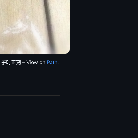
正刻 – View on
Path
.