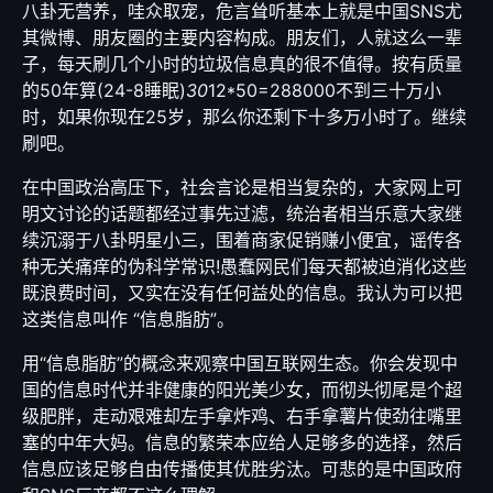
八卦无营养，哇众取宠，危言耸听基本上就是中国SNS尤
其微博、朋友圈的主要内容构成。朋友们，人就这么一辈
子，每天刷几个小时的垃圾信息真的很不值得。按有质量
的50年算(24-8睡眠)
30
12*50=288000不到三十万小
时，如果你现在25岁，那么你还剩下十多万小时了。继续
刷吧。
在中国政治高压下，社会言论是相当复杂的，大家网上可
明文讨论的话题都经过事先过滤，统治者相当乐意大家继
续沉溺于八卦明星小三，围着商家促销赚小便宜，谣传各
种无关痛痒的伪科学常识!愚蠢网民们每天都被迫消化这些
既浪费时间，又实在没有任何益处的信息。我认为可以把
这类信息叫作 “信息脂肪”。
用“信息脂肪”的概念来观察中国互联网生态。你会发现中
国的信息时代并非健康的阳光美少女，而彻头彻尾是个超
级肥胖，走动艰难却左手拿炸鸡、右手拿薯片使劲往嘴里
塞的中年大妈。信息的繁荣本应给人足够多的选择，然后
信息应该足够自由传播使其优胜劣汰。可悲的是中国政府