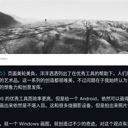
よう》
页面美轮美奂，洋洋洒洒列出了在优秀工具的帮助下，人们用 iPa
的艺术品。这一系列的创造都很唯美，不过问题在于我始终认为
的想象力和创意发挥。
OS 的优秀工具而效率更高，但是给一个 Android，依然可以
画出来依然是不堪入目。这和很多烧摄影设备，但是拍出来照片
就一个 Windows 画图，就创造过不少的奇迹。对这个观点