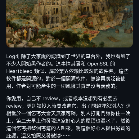
Log4j 除了大家說的認識到了世界的草台外，我也看到了
不少人開始黑作者的。這事情其實和 OpenSSL 的
Heartbleed 類似，屬於業界依賴比較深的軟件包。這些
軟件都是開源的，對於一個開源軟件，無論再廣泛被使
用，作者對可能產生的一切風險其實是沒有義務的。
你愛用，自己不 review，或者根本沒想到有必要去
review，更別談投入時間改進它，出了問題埋怨別人？這
相當於一個乞丐大雪天無家可歸，別人打開門讓你住一晚
上，第二天早上你發現這家好心人的屋頂也漏水了，然後
這個乞丐把整個丐幫的人叫來，罵這個好心人提供劣質的
庇護，還又拍照又發微博⋯⋯