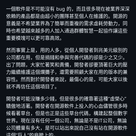
一個軟件是不可能沒有 bug 的，而且很多現在被業界深深
依賴的產品都是由超小的團隊甚至個人在維護的。開源的
意義是不希望業界為了簡單而重複的需求虛耗勞動力，同
時也希望越來越多的人加入通過群體智慧一起協作讓這些
重要模塊可以更可靠高效。
然而事實上是，用的人多，從個人開發者到兆美元級別的
公司都在用，但是捐錢和參與完善代碼的卻是少之又少。
出了問題，大家忙著笑和責備，開發者卻要頂著巨大的壓
力繼續維護這個爛攤子，還需要照顧大家在用的版本的兼
容性。然而對於開發者來說，最傷心的是，可能大家以後
就不再信任這個項目了。
開發者可能沒賺多少錢，但是很多的確靠著這種“虛榮心”
驕傲地活著。開發者在開源軟件上投入的心血儘管很多時
候看著草台，但是也正是這些草台代碼，構建起整個數字
世界。現在沒有任何一個公司，無論是不是IT公司，無論
公司體量有多大，是可以站出來說自己沒有站在開源軟件
這個“巨人”的肩膀上的。