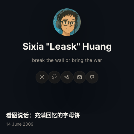
Sixia "Leask" Huang
break the wall or bring the war
X
GitHub
Telegram
Email
Phone
看图说话：充满回忆的字母饼
14 June 2009