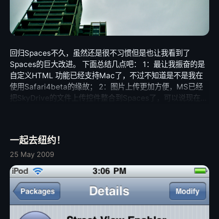
回归Spaces不久，虽然还是很不习惯但是也让我看到了
Spaces的巨大改进。 下面总结几点吧： 1：最让我振奋的是
自定义HTML 功能已经支持Mac了，不过不知道是不是我在
使用Safari4beta的缘故； 2：图片上传更加方便，MS已经
把SkyDrive的文件上传控件整合到Spaces了，可以说现在上
传照片比Blogger要便利，存放空间也更大； 3：E-mail发布
功能已经支持直接发布到SkyDrive，这个也是很实用的功
能。 不过有一个疑问就是，为什么页面的Full Width在IE8里
一起去纽约！
是1025px而在Safari里984px，这一点让我很困惑。 在多浏
览器的样式兼容方面，MS还得再向Google学习一下，不过，
25 May 2009
公关能力上，MS绝对比Google的不作为要强大得多。 于是
我把浏览器不兼容的各个模块都去掉了，这样看起来朴素一
点，而且能保持在不同的浏览器看到几乎一样的效果，我甚至
还最大程度地考虑了iPhone的Mobile Safari。 //照片是跑步
路上拍的，不是我家。