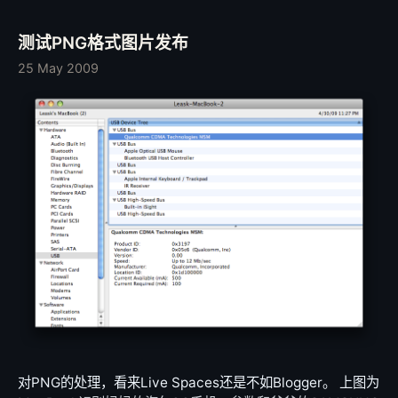
大的GFW打了一年多的游击战。断断续续也写了点东西。 终
于，今天我投降了。我才发现，原来一切是那么必然、原来自
测试PNG格式图片发布
己是那么无力。 幸好Blogger的文章我都是通过E-mail发布
的，Gmail保存着所有离开Spaces后发布到Blogger的文章，
25 May 2009
于是同样通过E-mail把那部分的文章转发到了这里。 因此近
期有些文章的日期就不对了。 我想以后还是在这里安家吧。
其实Spaces也是会被“和谐”的，我也已经遭遇过，但是程度
相对Blogger来说，是可以接受的，更别提国内的BSP了。 好
了，以后又回来这里了。 好久没在这里写东西，其他的细节
就慢慢完善吧。 最后说说Blog地址：https://leaskh.com
RSS订阅地址：https://leaskh.com/feed.xml Thanks.
对PNG的处理，看来Live Spaces还是不如Blogger。 上图为