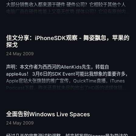
大部分销售收入都来源于硬件 硬件公司？它相较于其他个人
分欣赏。 但是对于Skype贴出如此广告，我是比较难以接受
电脑厂商在硬件性能上又毫无优势 媒体公司？它没有原创内
的。 也许和很多伟大的IT企业一样在中国都有”本地化”的痛
容，跟传媒最接近的不过是iTMS商店，可是这个商店却几乎
处，例如Google。
不赚钱。 服务商？ / 零售商? / 时尚公司？ /Steve Jobs最喜
欢的玩具？ 我还可以继续的列举下去…… 但在3月6日，从苹
佳文分享：iPhoneSDK观察 - 舞姿飘忽，苹果的
果公司最受器重的青年猛将、iPhone软件部门的最高负责人
探戈
Scott Forstall的口中，我们亲耳听到了苹果对自己的最新定
义: Apple is a Platform Company 苹果是一家平台公司 Mac
24 May 2009
显然是个自成一体的桌面平台，iPod+iTunes（+AppleTV）
声明：本文作者为西西河的AllenKids先生，转载自
是地位不可撼动的数字媒体平台，iPhone更是从一开始就毫
apple4us！ 3月6日的SDK Event可能比我想象的重要许多，
不掩饰成为手持终端最重要平台的野心——平台平台平台，有
Apple官站大张旗鼓的推广宣传，QuickTime直播，iTunes
什么稀罕？ 我要说Steve Jobs可能再次地以自己天才的直
Podcast下载，昨天还意犹未尽的放出了HD版的流媒体链
觉，找到了Apple Inc.未来20年安身立命的所在，甚至可以说
接。开发者档案库的迅速上线，HIG，Reference也更新得相
是领袖群伦的利器，那就是Apple=平台。 什么平台？没有定
当及时，更别提ADC动 用多位传教士(Evangelist)录制的10
语吗？没有定语！苹果的野心已经逐渐显露，从高端商用到民
段总时长达3个小时的详解视频了(均可供ADC会员免费下载，
用娱乐，从数字媒体到网络应用，Apple都竭力的挤入市场，
全面告别Windows Live Spaces
制作精良，信息量也不错) 业界各大厂商也纷纷示好，甚至不
有些很显眼，有些 却不显山露水。而在各个世界都想掺一脚
惜以热脸贴冷屁股(e.g. SUN)，PC游戏天神John Camark也
24 May 2009
的巨头不只Apple一个，甚至Apple在它们面前还显得相当弱
对其开发环境赞许不已。 而各路亲水果族的评论员们更是迫
小(MicroSoft, Google), 是什么让Apple的平台策略显得那么