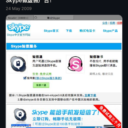
Skype做虚假广告！
览器市场的竞争，从已经获得巩固的iPod+iTunes用户入手是
可以理解的，而且也是人之常情。 话说回来，Apple并没有强
24 May 2009
迫用户进行安装，只是在软件更新列表中进行提示。 大家放
眼自己用过的软件，无论是自由软件还是商业软件，有多少优
秀的软件作品是会向用户介绍其公司的其他软件和服务，而且
提供便利的下载链接的？ 这本来就是很平常的一件事，Apple
Software Update也并不是iTunes独有的，Apple在其三个
可以”原生”运行的Windows软件中就集成Apple Software
Update，包括：QuickTime、iTunes和Safari。 根本就并不
需要恐慌，也不需要妄加评论。站在用户的角度来说，Apple
参与各种桌面应用的竞争，对于多年来被Windows宠坏的中
国电脑用户来说，意义应该是积极的，多一种选择本来就不是
坏事。 所以，请尝试抛开固有的、僵化的思维模式，抛开偏
见，就产品论产品，选择适合自己审美、自己价值观的应用。
选择称心如意的免费软件，生活不是很美好吗？何必就一个更
新提醒就妄加评论，人云亦云呢？ IT媒体应该有自己的观点和
坚持，因该有自己的探索和深度，而不是胡乱转载一番。 我
是Apple Fans，但是我看IT风云从不持有色眼镜。