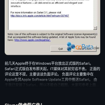
前几天Apple终于在Windows平台放出正式版的Safari。
Safari正式版自发布那天起，IT媒体对其就穷追不舍。 正面的
评论这里不提，主要谈谈负面评论。 负面评论主要集中在
Apple在其Apple Software Update工具中推送Safari。 由
于我已安装了Safari，所以不能自己截图，大家可参考上面
cnBeta的截图。 大家再和我自己的另一张截图（Microsoft
Update）比较一下，不难发现Microsoft做得比Apple过份
吧。 至于怎么看这个结果就见仁见智了。 Apple决定参与浏