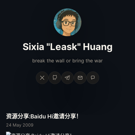
Sixia "Leask" Huang
break the wall or bring the war
X
GitHub
Telegram
Email
Phone
资源分享:Baidu Hi邀请分享！
24 May 2009