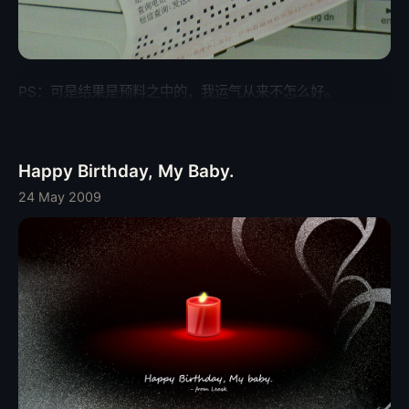
5、苹果联合著名风投KPCB设立总额高达1亿美金的iFund，
向了，他意识到作为一家公司，苹果真正的价值所在，真正要
用来鼎力支持在iPhone平台的创业的开发商。 根据在各个苹
建立的地位。若非如此，苹果不会如此 决绝的抛弃过去的荣
果开发者论坛看到的情况，似乎大家都对此框架表示意料之外
耀/包袱，专注于真正重要的平台建构：小到单键鼠标，
的惊喜，虽然30%的提成看上去很高，但是1.开发者无需购买
Happy Mac欢迎画面，条纹标题栏；大到Carbon架构，
PS：可是结果是预料之中的，我运气从来不怎么好。
昂贵的开发用机，任一 台Intel Mac都可以胜任，外加一台测
PowerPC处理器——这些都让人怀念，但都不再重要。 今天
试用的普通iPhone，99块的会员资格，就是一个完整的开发
iPhone的SDK Roadmap, iTMS的整合只是聚光灯下人人可
环境。这个比很多移动/主机平台的开发成本都要低得多。2.
见的大动作，实际上我发现过去一些不那么吸引眼球的小细节
开发者将完全不用操心营销问题，iPhone的2.0版固件将包含
更能让人体会到苹果的转变和它推进自己影响力的决心。 1、
Happy Birthday, My Baby.
一个App Store按钮将软件直推到每一台终端，并且没有主机
Leopard通过UNIX 03认证 虽然从一开始OS X就明言以
24 May 2009
费用，没有库存/物流费用，只要你的软件不出大篓子，那
FreeBSD为开发基础，并跟随每一个主版本都发布开源的
70%就是净收入。就像某开发者说的那样：管 它多少钱的
Darwin内核源码，可Leopard是唯一一个经认证与UNIX 03
70%也比零蛋的100%要好。Ars Technica的John Siracusa
完全兼容的系统，我们可以说Leopard剥掉Aqua的壳，就是
更是掩饰不住的欢歌: 我们要发财啦！！！～～～～ 但是在最
个100%的UNIX发行版。我想如果当初Apple采用BSD为基础
终用户那里，我们看到的却更多的是担心，担心苹果的审核制
还有些赶鸭子 上架的勉强的话，现在的Steve Jobs已经很清
度会扼杀很多对用户很有价值，却不符合Apple Inc.利益的软
楚兼容性对于平台的重要性，作为UNIX众多发行版的一员不
件，比如直接从Amazon购买无DRM音乐的软件，使用Edge
但不可耻，而且值得骄傲。这种对兼容性的渴求，更是在
网络的Skype软件等等。 更进一步的探究iPhone HIG等相关
BootCamp上表现 得淋漓尽致。 2、WebKit宣布开源 与操作
文件，我们还发现了苹果对于开发者进一步的约束: 1、同一时
系统相似，Safari的渲染核心WebKit也得益于开源社区，它
间只能运行一个第三方软件，当切换程序时，之前的程序应顺
是以Linux两大GUI平台之一的KDE组件的KHTML和KJE衍生