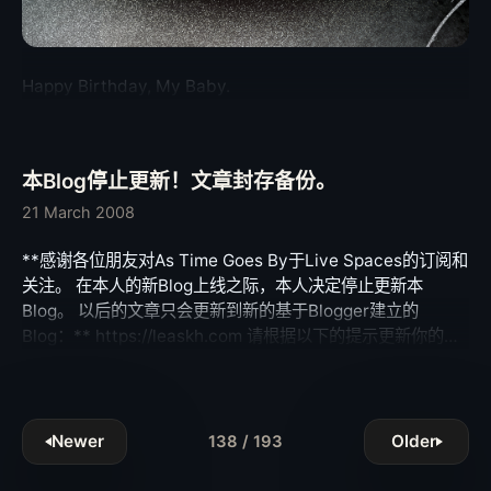
利保存退出。因此开发者应该为此特性作好准备，保证用户再
出来 的。由于自己对内核做了相当的改进（以至于跟KHTML
次打开本程序时回到退出时的状态。 2、程序退出后原则上也
很早就不再兼容）并将之纳入Cocoa架构，一开始苹果并不愿
不允许在后台执行Daemon以获得必要的数据。（这个引发了
意开源WebKit（当然其中得益于 LGPL授权的CoreXX部分必
大家对于即时通讯软件表现的担忧） 3、第三方程序不得引入
须开放），而我想正是Apple的平台战略再次让它发现自己在
Happy Birthday, My Baby.
自身的Framework和API (因此SUN真的单方面开发iPhone版
网页渲染引擎上的小气没什么意思，06年WWDC上SJ正 式
Java虚拟机的话，大概是要吃官司的。) 4、第三方软件不能
宣布WebKit开源，而这一举措两年让苹果获得的回报可以说
对文件系统进行操作，不能利用扩展坞与外设进行通讯 (这两
是相当的合算——Nokia S60平台的默认浏览器采用
本Blog停止更新！文章封存备份。
条显得超级没天理，在这里Apple显得很Evil) 从发布会和强大
WebKit；Gnome的Epiphony采用WebKit；Adobe全新推
的SDK对于开发者完全开放底层API来看 (可直接操作BSD
出用来作为Flash继任者的Air，也采用 了WebKit；连它命中
21 March 2008
Socket和网络端口)，Apple明显是想把iPhone打造为一个对
的对头GPhone都采用WebKit；开源社区也对此举有热烈的
开发者友好的强势平台。而SDK使用协议中的诸多限制，却让
回应，Qt4.4正式集成WebKit，并由此导致KDE重新 考虑自
**感谢各位朋友对As Time Goes By于Live Spaces的订阅和
人心生疑窦——虽然 已经有开发者证实，所有这些限制在
己的默认渲染引擎，目前WebKit项目正在跟KDE密切合作，
关注。 在本人的新Blog上线之际，本人决定停止更新本
SDK中都没有硬性实施（你要想在自己的iPhone上搞多任务
希望能在KDE4.1版发布之时，将KHTML正式汇入WebKit，
Blog。 以后的文章只会更新到新的基于Blogger建立的
完全没问题），但毕竟Apple掌握着所有软件的生杀大 权，它
成为一个项目 ——至此，这个渲染引擎回馈了开源社区，完
Blog：** https://leaskh.com 请根据以下的提示更新你的订
的这些条条框框将极大的束缚第三方软件的功能和实用性——
成了涅磐，奠定了自己三大引擎的地位。 还有更好的消息，
阅，谢谢支持。 新Blog的访问方式： Web访问：
这种进一步退两步的姿态，实在让人难以捉摸～～～ 苹果的
Qt4对WebKit的采纳，直接促成了这一开发平台对Cocoa的
https://leaskh.com **RSS订阅：
探戈，让人看不懂啊…
Object-C语言的原生支持，在此平台上的多个开源项目水到
https://leaskh.com/feed.xml** 再次感谢大家的支持！
渠成 的获得了在OS X上运行的能力，其中最具重量级的
Newer
Older
138 / 193
KDE4就宣布，其平台上的多数软件几乎不需要KDE图形API
的支持，只需简单修改就能登陆OS X。这对于OS X平台来说