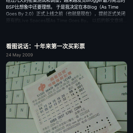
经过几天的密集测试和调整，越来越发觉Blogger最为简洁的
不及待地开始山呼万岁，认为iPhone平台即将一桶浆糊了。
独特呢？ 答案是前所未有的集成整合，如果我们来检查下苹
BSP比想象中还要理想。 于是我决定在本Blog（As Time
这个搅得大家精神莫名亢奋的SDK Roadmap到底是虾米碗
果在各个市场投放的产品，就会惊讶的发现，它们的架构竟然
Goes By 2.0）正式上线之前（也就是现在），提前正式关闭
糕？我们先来简单看看吧: 1、开发环境为Leopard上的Xcode
是那么的整齐划一：从Xserve, Xsan到Mac Pro, iMac,
原有的Live Spaces版As Time Goes By。 以后的新文章将
套件（其中包含定制的Instruments实时性能监测和Debug工
MacBook, 再到iPhone, 新一代的iPod Touch, AppleTV~~~
只更新于本Blog，旧的Live Spaces将不再更新。 旧Blog的
具，以及接近全功能的iPhone模拟器），语言为Objective-
它们最核心的技术竟然没有什么区别，都是Apple招牌式的未
文章我将有步骤迁移或添加链接到本Blog。 我也将在近期推
C，但提供C，C++的原生嵌套支持。 2、iPhone OS的系统
来主义设计+相对精良的硬件制造+Darwin核心(OS X的
出”蹉跎”栏目，主要是回顾以往写过本人比较满意的博文，又
架构和多数Framework与OS X大同小异，从UNIX内核，到
Kernel)+CoreXX 架构+各种通用API+Cocoa开发环境+业界
看图说话：十年来第一次买彩票
将献丑了。 请关注，再次感谢。
Core Fundation Framwork系统级服务，再到更高层的
领先的人性化GUI(+iTunes网上商店) Google的模式是作为现
24 May 2009
Quartz2D、 Core Animation、Core Audio、OpenGL
金王，它四处撒网，疯狂收购，或者以头脑风暴的方式在
ES/AL都完全相同或者是功能相似的简版，一直到最顶层的
Google Lab发布各种看起来莫名其妙的应用。可能学生气十
API才有些真正重大的区别，桌面版OS X使用Cocoa, 而
足，不过年轻没有失败。 Microsoft的模式是作为多个领域的
iPhone版则是变体Cocoa Touch。所以一个有经验的Mac程
垄断者，它像蜘蛛一样小心的维护并扩展着自己霸权的网，并
序员几乎可以毫不费力的适应iPhone的编程。 3、SDK免费
竭尽全力让新来者更容易陷入网中，而已陷入网中的人越陷越
下载，但是想要真正在iPhone上运行需要花费￥99加入
深。虽然招人讨厌，但人们往往不得不自投罗网。 跟前两者
iPhone Developer Program, 由此不仅能得到官方的技术支
相比，Apple这个万灵丹式菜谱的卓越之处在于，它在自己涉
持，也允许其将软件挂上唯一的iPhone软件商店App Store出
足的每个领域都保持着相当的竞争力，不仅如此，由于它通用
售，开发者自由定价，销售收入与苹果七三分成，除此之外没
架构的特性，人们发现各个 平台的转换衔接是那么的流畅平
有任何的管理、帐目、挂载费用——如果你宣布免费，那么苹
滑——Apple真的从对阵MicroSoft的失败中学到了建立通用
果也就不向你收钱。 4、苹果将会对上线软件进行审核，诸如
平台的重要性，并且决心把这一策略发挥到自己能力的极
色情、恶意、违反开发者协定等等的软件将不能获准出售。
限。实际上很久以前SJ大概就模糊的意识到苹果面前正确的方