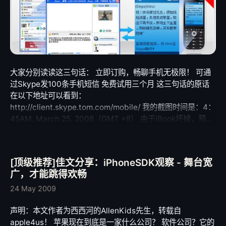
大家分别读读这三句话： 立即订购，畅聊手机无极限！ 可通
过Skype发100条手机短信 免费试用三个月 这三句话的原话
在以下地址可以看到：
http://client.skype.tom.com/mobile/ 我的截图时间是：4：
45AM, March 25, 2008（GMT +8） 由于iBook坏掉，预计
购买的MacBook没到手，今天上Skype下载一个PC版本的
Skype打算安装在现用的COMPAQ笔记本上，无意中看到新
版Skype的广告。 说实话，可能是我的语文没学好，我实在
[顶级推荐]佳文分享：iPhoneSDK观察 - 舞台宽
读不懂这个广告。不知道”无极限”、”100条”、”免费”、”三个
广，才能跳得欢畅
月”这几个词组怎么理解。可以肯定的是，我问过身边的几个
语文学得比较好的朋友，没有一个可以肯定地告诉我答案。
24 May 2009
我想也许是广告语写得有点问题吧。 怎么说呢，我是喜欢
声明：本文作者为西西河的AllenKids先生，转载自
Skype的，就提供Windows、Mac OS X、Linux以及移动设
apple4us！ 苹果现在到底是一家什么公司？ 软件公司？它的
备之间方便、灵活、清晰、廉价的语音通话这一点我就已经十