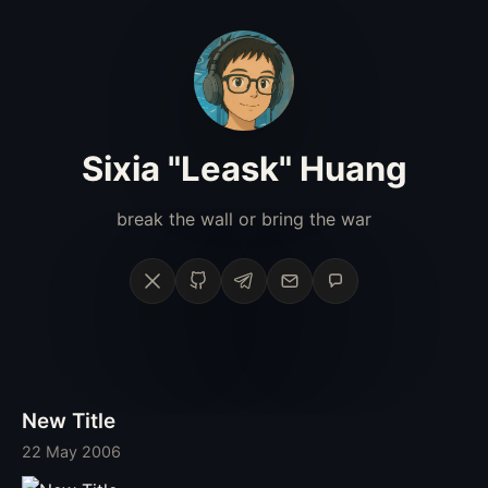
Sixia "Leask" Huang
break the wall or bring the war
X
GitHub
Telegram
Email
Phone
New Title
22 May 2006