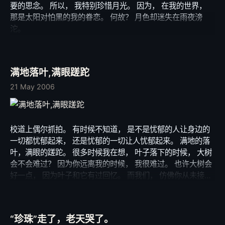
要的思念。 所以， 我特别珍惜月光。 因为， 在我的世界，
那是太阳对怕黑的我的眷恋。 何故？ 月色却迷失在雨夜滂
沱。
满地落叶,满眼蹉跎
21 May 2006
校道上偶尔抓拍。 有时候不知道， 是不是忧郁的人让身边的
一切都忧郁起来， 还是忧郁的一切让人忧郁起来。 满地的落
叶，满眼的蹉跎。 很多时候我在想， 叶子落下的时候， 大树
会不会难过？ 因为你远离我的时候， 我很难过。 也许大树会
好一点， 因为叶子和它有过回忆。 而我们， 仿佛你从未接
近。 真的开始抽一点烟了， 不过我知道， 我会戒掉。 因为你
不喜欢男生抽烟。 抽烟的时候， 我会想你。 正如一丝丝的白
烟， 缓缓上升。 我的思念， 慢慢飞散。 不知道， 是否有一
“珍珠”走了，老天哭了。
丝的思念会飞往你？ 我想有吧， 恐怕烟气很可怜， 比我可