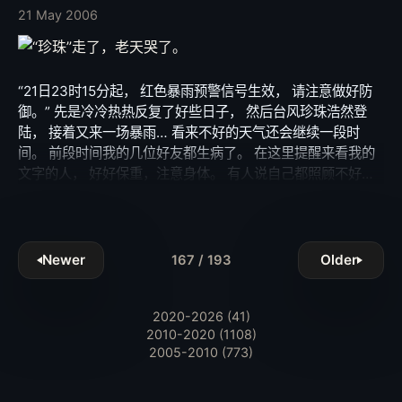
怜。 因为它不足以承受思念的沉重。 而我， 有泪水和我分
21 May 2006
担。 一根烟的时间， 足够用来想你吗？ 不够， 一包呢？ 也
不够。 也许当我抽完全世界的烟， 如果我没有被毒死， 我还
是在想你。 夏天来了，不是落叶的时候… 烟戒掉吧，人生到
“21日23时15分起， 红色暴雨预警信号生效， 请注意做好防
了该坚强的时候…
御。” 先是冷冷热热反复了好些日子， 然后台风珍珠浩然登
陆， 接着又来一场暴雨… 看来不好的天气还会继续一段时
间。 前段时间我的几位好友都生病了。 在这里提醒来看我的
文字的人， 好好保重，注意身体。 有人说自己都照顾不好的
人， 照顾别人的时候就很虚伪。 其实不是的。 至少， 我是真
心希望大家健康快乐。 千万别像我，如今的我一塌糊涂。
Newer
Older
167 / 193
2020-2026 (41)
2010-2020 (1108)
2005-2010 (773)