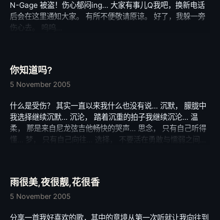
N-Gage 被盗！伤心郁闷ing… 大家有事儿Q我吧，换新电话
后会在这里通知大家。 有所不便敬请原谅。 好了，我躲一旁
伤心去。 呜呜…
你知道吗?
5 November 2005
什么是受伤？ 其实一直以来我什么也没有说… 沉默， 朦胧中
我选择继续沉默… 沉沦， 踏着沉重的拍子我继续沉沦… 温
柔， 那是来自尼龙弦吉他畅快的哭声… 思念， 只有自己听得
懂… 梦， 只有自己向往… 选择， 不要活在勇敢与懦弱之间…
你知道吗？ 她，带来一切“受伤”、“沉默”、“沉沦”、“温柔”、
“思念”、“梦”与“选择”…
雨很美,夜很靓,花很香
5 November 2005
分享一首我好喜欢的歌，其中的意境从第一次听就让我向往到