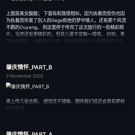
双早已干枯苍白的翅膀。 世界变了，变得丰富，变得精彩。
山风溪水篝篝炊烟,热汤木桌缺了谁 不要笑我梦得太美,梦里等
我却回归我的简单与内向。 知心的Ouyang总是喜欢和我一起
着你来陪 昨夜梦里有个地方红叶森林的牧场 隐约听见有人吹
上图是美女酸酸； 下面有和我很相似，因为执着而受伤也因
唱那首歌：从此以后，无忧无求，故事平淡但当中有你，已经
着一首歌叫雨夜花 雨夜花花雨夜,夜里花儿明白谁 多么靓,多么
为执着而伤害了别人的Gege和他的梦中情人，还有那个风流
足够… 歌声响起，我的心平静又浮躁。 那是我的新生活，在
香,多么美
不羁的Ouyang。 到这里终于传完了这次旅行的一些精彩照
很遥远的牧场，在未知的乌托邦，在难以达到的桃源。
片，当然还有更精彩的，但是儿童不宜嘛～嘻嘻。 好啦，希
望大家喜欢，也希望这次有一起玩的朋友们以后都会开开心
心，团团结结。
肇庆情怀_PART_B
3 November 2005
再上传几张合照。 感觉还不错嘛，期待我们班还会再有那样
的机会咯。
肇庆情怀_PART_A