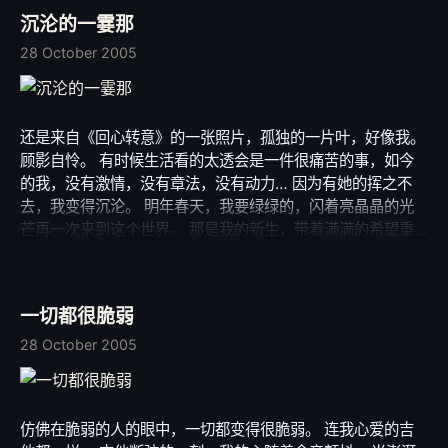
沉沦的一霎那
28 October 2005
还是来自《回心转意》的一张照片，孤独的一片叶，好像我。
顾影自怜。 有时候生活看的太透会是一件很痛苦的事，如今
的我，没有激情，没有章法，没有动力… 因为有她的挥之不
去，我变得沉沦。 明年春天，我要绿绿的，闪着亮晶晶的光
芒再一次来到这个世界。 那是我的新生，带着满满的希望重
临这片热土。 美美的梦… 梦醒后的我，在黑漆漆的世界里头
敲着我疲惫的键盘。 黄昏的街道，最暗的是刚刚亮起街灯的
那一刻。 我的心，最痛的是沉沦的那一霎那。 那一霎那带走
一切都很脆弱
太多太多。
28 October 2005
仿佛在脆弱的人的眼中，一切都变得很脆弱。 连我心爱的吉