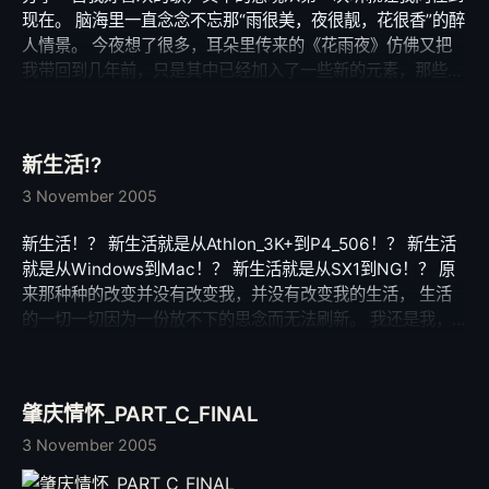
现在。 脑海里一直念念不忘那“雨很美，夜很靓，花很香”的醉
人情景。 今夜想了很多，耳朵里传来的《花雨夜》仿佛又把
我带回到几年前，只是其中已经加入了一些新的元素，那些我
原本不属于我的幸运与不幸。 只是想给她一种静静的感觉。
那一种港湾的情怀，默默的关怀。 不需要拥抱，不需要亲
吻，我就是这样任性而无私，我就是这样不勇敢。 只因为对
新生活!?
于我的幸福，我很执着； 然而，对于她的幸福，我更执着。
梦里的那个地方，我真的看到彩虹了，还有彩虹上牵着我的手
3 November 2005
的她的手。 我不知道她的梦中有没有我的影子，只是每晚祈
新生活！？ 新生活就是从Athlon_3K+到P4_506！？ 新生活
祷着要上天给她一个甜甜的美梦。 梦中，我们远足，走过彩
就是从Windows到Mac！？ 新生活就是从SX1到NG！？ 原
虹到达一个没有人的世界。那个地方，只有我们四季花开的牧
来那种种的改变并没有改变我，并没有改变我的生活， 生活
场。 牧场中，我们体验四季寒暑，目睹冬去春来，珍惜鸟语
的一切一切因为一份放不下的思念而无法刷新。 我还是我，
花香。 《花雨夜》 by 张清芳 (白)昨夜梦里有个地方,红叶森
带着执着倔强的糟糕个性， 我还是我，那个表面上与世无
林的牧场 隐约听见有人吹着,一首歌叫雨夜花 已经忘了这首歌,
争，心里面却想吃掉整个世界的我。 父母说，长大了，不能
它到底在说些什么 雨很美,夜很靓,花很香 那是树林里花儿纷
再整天做不及边际的梦了， 天呀，心里一个声音：长大了，
飞,那是树林里花儿纷飞 山风溪水篝篝炊烟,热汤木桌缺了谁 鸟
肇庆情怀_PART_C_FINAL
除了做梦，我发觉自己离幸福越来越远了… 守候什么？执着什
叫虫鸣,鸣声言语,何苦惹是是非非 山风溪水篝篝炊烟,热汤木桌
么？ 原来还是儿时不及边际的梦。 多了什么？坚持什么？ 原
3 November 2005
别喝醉 就算醉有了我,你更陶醉 你说我太傻人生本匆忙,花是裳
来是心中放不下的女主角。 少了什么？悲哀什么？ 原来是那
嫦,挥挥衣袖吧 我不想要历经沧桑 陶醉梦里紧抓不放给我好吗