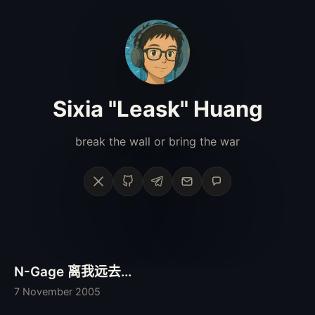
Sixia "Leask" Huang
break the wall or bring the war
X
GitHub
Telegram
Email
Phone
N-Gage 离我远去...
7 November 2005