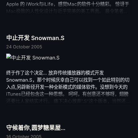
Apple 的 iWork与iLife，感觉Mac的软件十分精彩。 惊讶于
Mac极致的人性化设计与近乎完美的美工界面。 最令笔者惊
讶的是，笔者的两个智能手机N-Gage和SX1都可以通过蓝牙
被Mac正确识别，电脑中显示两个手机的样子，然后传输一个
叫做iSync的软件到手机。 通过iSync可以通过蓝牙让手机的
中止开发 Snowman.S
联系人和日程安排轻松与电脑同步，甚至连手机里联系人的来
电头像都被同步到Mac的Address Book了，智能得让人觉得
24 October 2005
特体贴。 Mac兼容Windows的网络十分理想，不需要什么设
置就可以与Windows的机器共享文件，通过学校的虚拟拨号
服务器进行PPPoE宽带连接也十分稳定。 大家看看我的截图
终于作了这个决定… 放弃传统播放器的模式开发
感受一下吧，我的硬件环境是P4506(2.66G with
Snowman.S，那个时候庆幸自己可以找到一个如此特别的切
EX64)/512DDR双通道/120GSATA+20GPATA/ATI-PCIE，这
入点,另辟新径开发一种全新模式的媒体软件。没想到今天的
样的配置运行Mac已经相当快了。 我现在正在研究里面的x-
iTunes已经包含这一种思想。 呵呵，有创意还不够呀，翅膀
code，想为这个漂亮的系统写个软件。 对于Mac有任何疑问
还要比人家结实才行。 痛下决心放弃”.S”这个版本，当然还有
的可以与我联系呀，大家一起探索，呵呵。
情感上的原因。 我相信Apple可以做得更加的好，当然，是对
于现阶段的我来说。 以后？以后的事情谁知道呢？ 我只是知
道，我不会放弃Snowman这个名字，因为其中承载太多太
守候着你,圆梦糖果屋...
多。 我还是会继续开发Snowman，为了那些忠实的用户；特
别是为了那些曾经陪伴Snowman，陪伴我一起走过朋友们：
16 October 2005