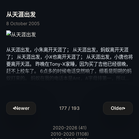
手异常灵活，Solo出神入化。 和他一起晚了几玩，我可以弹
述获得了读者的广泛好评，并一举夺得2004东方国际原创动
一些简单的华彩了，如果说Crash是我的第一任吉他老师，那
画漫画艺术大赛金龙奖绘本漫画奖。 Picture from PCOnline
从天涯出发
他应该是我的第二任老师了。 加油，我要弹得更好！ 其实学
一种东西最有意思的就是这个阶段，每一个小进步都很有成就
8 October 2005
感。 那种久违的有动力的感觉。 我想学到一定程度就没有这
感觉了吧，好好享受这个过程咯。 最近很忙呀，临近CET4模
拟考，可能还要帮杂志VC做一个大幅面的广告，还有
从天涯出发，小朱离开天涯了； 从天涯出发，蚂蚁离开天涯
Photoshop和Flash的作业，还有经济系的网站和团委的工
了； 从天涯出发，小X也离开天涯了； 从天涯出发，小唐也将
作… 希望自己忙一点，不想自己颓废。 不过原来再忙，我也
要离开天涯。 昨晚在Tony-X家睡，因为买了吉他已经很晚，
会偷偷想她。 也许一切都在慢慢变淡，只是自己不能洒脱，
赶不上校车了。 6点多的时候电话突然响了，细看是阳朔的蚂
自己的执著刺伤自己，不能怪她。 不说了，抓紧一点点时间
蚁打来的。 蚂蚁在我的电话本是Ant，A字母排第一，所以睡
弹一下琴，下午还要忙呢。
觉的时候不小心压到电话打过去了。 打通了没有说话，他以
为有什么事情，于是打过来。 呵呵。 简单的闲聊得知蚂蚁已
经离开天涯了，专心发展他的红狮户外旅游
(http://hshuwai.net/)，在这里祝福他。 突然想起几个星期前
Newer
Older
177 / 193
小朱给我发信息，告诉我他已经离开天涯，南下找其他工作
了。 想起那一夜与小朱的详谈，想到现在漂泊的他，突然感
2020-2026 (41)
概万千。 前几天小唐在电话中也告诉我，和她一起到天涯工
2010-2020 (1108)
作的朋友小X也已经离开天涯，而她也将要离开。 突然间有一