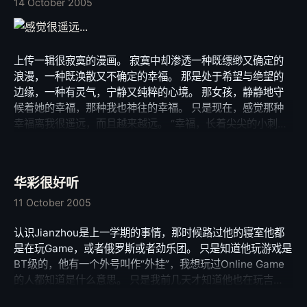
14 October 2005
上传一辑很寂寞的漫画。 寂寞中却渗透一种既缥缈又确定的
浪漫，一种既涣散又不确定的幸福。 那是处于希望与绝望的
边缘，一种有灵气，宁静又纯粹的心境。 那女孩，静静地守
候着她的幸福，那种我也神往的幸福。 只是现在，感觉那种
幸福离我很遥远，而且越来越远。 “幸福，长着尖尖的小刺。
有时候扎伤手指。 但它，一直用最温暖的空气，包围着你。
说不定，自己才是颗仙人掌。 在你的包容下任性。” PS：寂
地《only》寻找唯一 一个戴着礼帽的小人在旅行，路过一座
华彩很好听
座城市。他不知道自己的目的地在什么地方。他碰到一些迷茫
的或者悲伤的人，为仙人掌苦恼的女孩、变出星星的魔术师、
11 October 2005
独自寂寞旅行的女孩子!!听他们说关于自己的故事，当他们找
认识Jianzhou是上一学期的事情，那时候路过他的寝室他都
到自己的方向的时候，戴礼帽的小人，又开始了他新的旅程。
是在玩Game，或者俄罗斯或者劲乐团。 只是知道他玩游戏是
这是一个略带伤感和浪漫，却又温暖人心的系列故事。 寂
BT级的，他有一个外号叫作“外挂”，我想玩过Online Game
地，女，本名祖雅乐，国内新晋漫画插画家，风格别致优美。
的人都知道是什么意思。 只是我前几天才知道他也在玩吉
其代表作品《我的路》（《MYWAY》）自2004年6月在《新
他，而且已有一定功力。 也许得益于游戏的锻炼吧，他的左
蕾·STORY100》杂志刊载以来，以其独特的画风和动人的叙