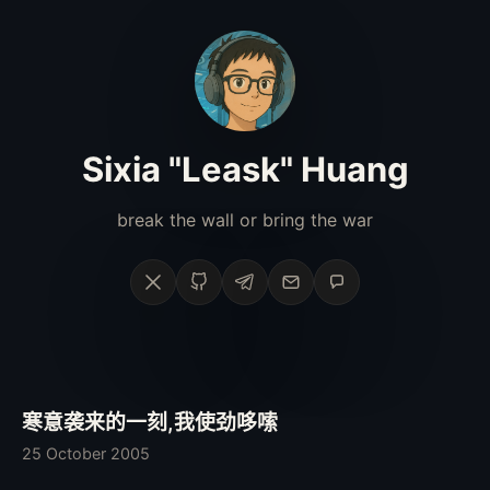
Sixia "Leask" Huang
break the wall or bring the war
X
GitHub
Telegram
Email
Phone
寒意袭来的一刻,我使劲哆嗦
25 October 2005