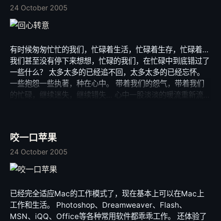
24 October 2005
有时候匆匆忙忙的我们，忙碌着生活，忙碌着生存，忙碌着…
我们甚至没有停下来想想，忙碌的我们，在忙碌中到底错过了
一些什么？ 太多太多的已经追不回，太多太多的已经忘怀。
一些抱怨一些执著，种在心中。 带着我们的怨气，带着我们
的忙碌，继续迷失，继续错失… 心中一股淡淡的暖流重新流入
我的生活，你是我的幸福吗？ 回心转意，是否会告别彼此的
冰河，我不知道。 迷失中的我期待属于自己毕生的缘分。
PS：Photo 《回心转意》 by numbersics from PCLady
咬一口苹果
24 October 2005
已经完全适应Mac的工作模式了，现在基本上可以在Mac上
工作和生活。 Photoshop、Dreamweaver、Flash、
MSN、iQQ、Office等各种常用软件都乖乖工作。 还体验了