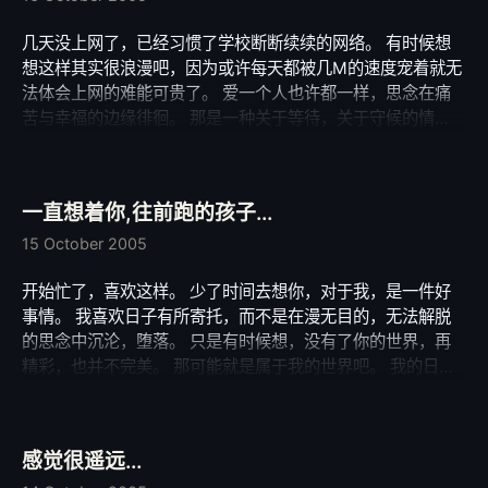
sas、Xiaoxiao、Kevin和DZ，是他们赋予Snowman灵性，
几天没上网了，已经习惯了学校断断续续的网络。 有时候想
赋予这个软件独特的内涵，也赋予我生命中最美丽的插曲。
想这样其实很浪漫吧，因为或许每天都被几M的速度宠着就无
我相信，未知的世界更精彩。 期待未知的Snowman。
法体会上网的难能可贵了。 爱一个人也许都一样，思念在痛
苦与幸福的边缘徘徊。 那是一种关于等待，关于守候的情
怀。 在失落与惊喜中，在暧昧的空气中慢慢变质。 也许有一
天，思念终会因为耐不住寂寞而冻结， 也许有一天，爱终会
被冰冷的回绝而战胜。 只是当热情慢慢退却，当冲动慢慢冷
一直想着你,往前跑的孩子...
静， 那种心如止水的思念更加容易征服我的内心。 入冬，一
个更加渴望温度的我，孤零零… 我知道，除了她，除了那个我
15 October 2005
等不到的她，没有别人可以温暖我。 或者她已经有属于她的
开始忙了，喜欢这样。 少了时间去想你，对于我，是一件好
温暖，但是我，依然等待。 这个月我关掉了手机的来电显
事情。 我喜欢日子有所寄托，而不是在漫无目的，无法解脱
示，每一个来电，都是上天赋予自己的一份期待。 宝贝，为
的思念中沉沦，堕落。 只是有时候想，没有了你的世界，再
我勇敢，可以吗？ 守候着你，圆梦糖果屋…
精彩，也并不完美。 那可能就是属于我的世界吧。 我的日子
还是需要自己去过，自己的路还是要自己去走。 我只是不停
步，也许已迷失方向，也许已失去不停步的理由，我只是知道
我还不愿意停步。 因为不需要方向，不需要理由。 我就是
感觉很遥远...
我，一个永远往前跑的孩子。 一直想着你，往前跑的孩子…