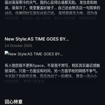
面对渐渐寒冷的天气，我的心显得比谁都无助。 发信息和她
说，渐渐冷了，夜里要盖好被子… 自己总会默念这一句简单的
对白，仿佛同时又是在对自己说。 虽然是很无力地… 因为身
体的缘故，我会比一般人怕冷，再过一些时候，手脚就开始不
听使唤，慢慢肿胀到很大很难看。 那种疼痛不同于一般的皮
肉痛苦，钻心刺骨摧残着我的意志。 不敢想象今年的冬天，
寒意在我毫无准备的时候已经降临在我冰凉的心上。 也不期
New Style:AS TIME GOES BY...
待有人会愿意为我点一把火，我只期望这一季可以少一点悲
凉。 一个连自己都照顾不好的人，没有资格说照顾别人。 昨
24 October 2005
夜的美梦中，我梦见她，紧抓我笨拙的手… 我知道，这个梦告
诉我，不久将会春暖花开，不久我将走过我的21岁，走过我人
生寂寞又寒冷的一季。
有人抱怨我不更新Space，不是我不想写，相反其实最近感触
挺深的，只是一方面没有时间，另一方面学校的网络不争气。
今天贴了些新的文章，而且改动了一些模块。 算是一次小小
的改版吧。 希望大家喜欢。
回心转意