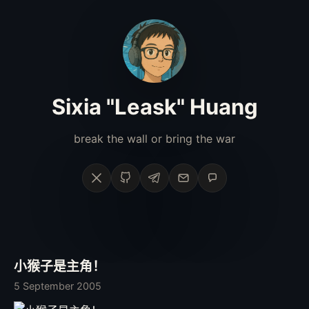
Sixia "Leask" Huang
break the wall or bring the war
X
GitHub
Telegram
Email
Phone
小猴子是主角！
5 September 2005