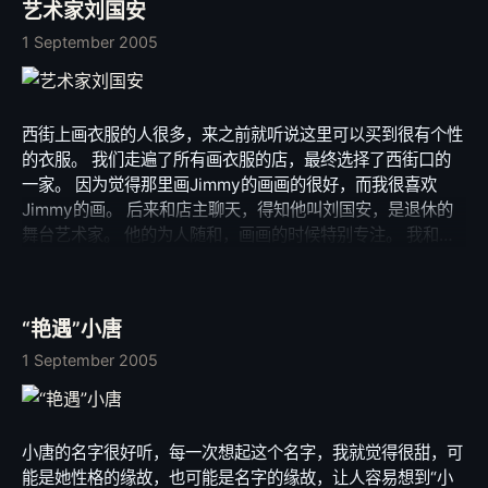
艺术家刘国安
如何，阳朔的照片都不再贴了。 有兴趣的朋友找我发吧。 喜
欢是什么感觉呢？ 也许就是想知道，夜里冷了，你盖被子了
1 September 2005
吗？ 喜欢是什么感觉呢？ 也许就是想和你去旅行，不管旅途
如何精彩，没有你都将黯然失色。 乱七八糟的感觉，正如上
面乱七八糟的文字。 不安在蔓延，失落在滋生…
西街上画衣服的人很多，来之前就听说这里可以买到很有个性
的衣服。 我们走遍了所有画衣服的店，最终选择了西街口的
一家。 因为觉得那里画Jimmy的画画的很好，而我很喜欢
Jimmy的画。 后来和店主聊天，得知他叫刘国安，是退休的
舞台艺术家。 他的为人随和，画画的时候特别专注。 我和朋
友们都好喜欢他的作品。 我们聊了很多，他得知我是搞电脑
美术的以后很支持，我们还说有机会回来要他教我们手绘，他
爽快答应了。 呵呵，真希望有这样的机会。
“艳遇”小唐
1 September 2005
小唐的名字很好听，每一次想起这个名字，我就觉得很甜，可
能是她性格的缘故，也可能是名字的缘故，让人容易想到“小