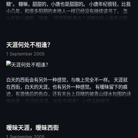
糖”。 糖嘛，甜甜的，小唐也是甜甜的。 小唐年纪很轻，比我
小几年，和很多阳朔的本地人一样已经没有继续读书了。 怎
么形容小唐呢，很难。 觉得用艳遇这个词眼加在上面有点亵
渎了她的清纯。 只是通过这个词形容她在我心里面泛起的涟
漪。 简单的几天相处，我们其实仅仅是萍水相逢，并没有什
么惊心动魄，也没有发生什么儿童不宜的事。 仅仅因为朋友
天涯何处不相逢？
们喝酒疯掉以后我都喜欢和她躲在一角多聊一些，一个简简单
单的女孩子所具备的独特魅力却在我心里面留下了难以磨灭的
1 September 2005
印象。 现在想起来，还觉得这次旅行，最幸福的事情是可以
认识她。 茫茫人海可以认识已经很幸运了，何必再强求什么
呢？ 感觉虽不刻骨铭心，却美得让人陶醉。 走的那晚，莫
白天的西街会有另外一种感觉，与晚上完全不一样。 天涯就
姐，monkey和weibin拉着我到花店给她买了一束花， 送花
在西街，白天的天涯，也有另外一种感觉。 有暧昧留下的痕
的时候，bar里人很多，我没敢看她的表情，后来朋友告诉
迹，有激情后的告白，还有天台上目睹的被青山绿水包围的诗
我，她笑得很开心。 离开的时候我感觉到暧昧在我们之间弥
情画意… 白天的天涯，何处不相逢？ 上传这种感觉。
漫，我没有多想，背起行李没有回头。 回来后，我时常想起
她，就像想起一个老朋友，简单，纯美。 我想我们会再见面
的。 希望哪个时候，会有一个懂得爱护她的人在她身边照顾
她。 那是她的世界，而我的世界，还有我没有理清的思绪，
暧昧天涯，暧昧西街
有我无法忘怀的思念。 不变的是，我会一直祝福她…一直…
1 September 2005