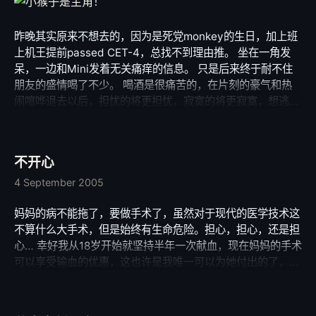
昨晚其实原来不想去的，因为是死党monkey的生日，加上班
上机王提前passed CET-4，总找不到理由推。 坐在一角发
呆，一边和Mini发着无关痛痒的信息。 只是后来终于耐不住
朋友的盛情喝了不少。 喝酒是很痛苦的，在片刻的豪气和热
闹喧哗退去以后，担忧的将更担忧，寂寞的将更寂寞，想逃避
的也将更清晰。 怕了。 这个月要过生日的，除了monkey，
feifeng，还有我生命中很重要的两个人kevin和sas也要长大
一岁了。 在这里希望他们会开开心心，别的不谈，开心最重
不开心
要。 再祝他们生日快乐！ 人就是这样一天天，一点点长大
的，在我们能力越来越大，梦想却一天天地减少的同时，我们
4 September 2005
慢慢变成儿时无法理解的大人了。 有时候我会想，人呀，真
妈妈的病不能拖了，要做手术了，虽然对于现代的医学技术这
累。 累得我们最终选择被生活磨平菱角，被社会埋没锋芒以
不算什么大手术，但是始终有生命危险。担心，担心，还是担
确保自己的安逸，安全。 但我想，我不是平庸的，我的梦，
心… 幸好我从18岁开始就坚持半年一次献血，现在妈妈的手术
会在我的努力下生根发芽。 我相信，我坚持。
可以享受输血的优惠，这也许是我唯一可以为她付出的了，儿
子无能。 为我伟大的母亲祈祷。 没想到小唐的照片贴出后遭
到那么大的反响，受够了。 有时候一句坦诚不如一句“善意的
谎言”，只是我比较悲哀，活在太多“善意的谎言”之中。 不论