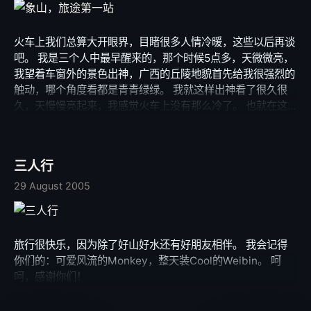
可以存在的地方。 其中有很多很多的细节让我喜欢那个地
方，让我陶醉，难忘。 下面先分享几张西街的照片。
火车上我们总算大开眼界，目睹很多人情冷暖，这些以后再谈
吧。 我是三个人中最早醒来的，那个时候5点多，天微微亮，
我望着车窗外的景色出神，广西的丘陵地貌首先给我很强烈的
触动，哪个角度看都是青青绿绿。 我就这样出神看了很久很
久，天慢慢亮起来，我感觉火车上没有那么冷了。 也就在这
个时候，铁道两旁的房子多起来，我们到了。 火车慢慢减
速，停在桂林站。 从坐了13个小时的火车上下来的时候已经
是第二天早上7点多了。 我们短暂休息后立即找了一间食店品
三人行
尝了当地的桂林米粉，然后坐双层观光Bus在城里转了一圈。
因为我们重点游阳朔，所以桂林市区我们计划只停半天。 桂
29 August 2005
林市区的景点很多，很多都是值得去瞧瞧的，只是时间不够。
经过讨论，我们决定选象山，因为象山是桂林的象征，有比较
特别的意义。 景区内我印象最深刻的是在漓江上一边泡着水
旅行很快乐，因为除了好山好水还有好朋友相伴。 我会记得
一边休闲地吃地道的小吃。 其他的就没有什么特别了，只是
你们的：可爱风流的Monkey，整天装Cool的Weibin。 呵
找了一些漂亮的角度留了影，感觉还不错。 之后我们就坐车
呵，感谢你们！
去阳朔了，真正的旅途才刚刚开始。 也就是在阳朔，我留下
了最美好的回忆…