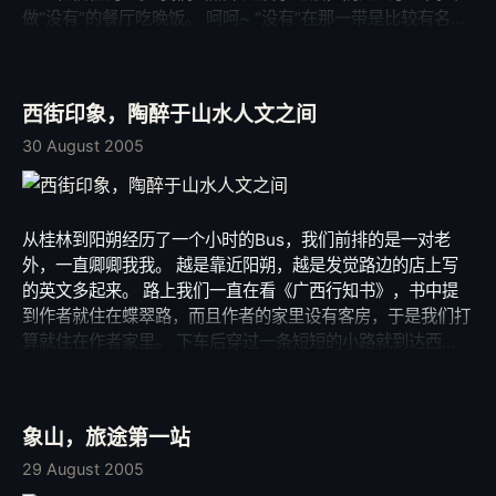
做“没有”的餐厅吃晚饭。 呵呵~ “没有”在那一带是比较有名
的，那里的“没有特色烤饭” 我印象很深刻， 实在太好吃了！
嘻嘻。 晚上，回“天涯”泡Bar，遭遇小唐。一切的思绪在那个
时候开始变得暧昧… PS：上传几张在“没有”拍的照片。
西街印象，陶醉于山水人文之间
30 August 2005
从桂林到阳朔经历了一个小时的Bus，我们前排的是一对老
外，一直卿卿我我。 越是靠近阳朔，越是发觉路边的店上写
的英文多起来。 路上我们一直在看《广西行知书》，书中提
到作者就住在蝶翠路，而且作者的家里设有客房，于是我们打
算就住在作者家里。 下车后穿过一条短短的小路就到达西
街，我们穿过重重的导游包围去找作者的家，但是通过电话联
系，得知已经没有经营了。 于是我们走进西街，打算选一个
酒吧安顿好。 来到西街之前我看了很多照片，看了很多文
象山，旅途第一站
字，但是也没有一个人可以把西街写得像我所见的那样，也许
那份感觉是只能意会不能言传的。 我，陶醉于山水人文之
29 August 2005
间。 以至现在，我依然觉得我仿佛在做梦。 那个只有梦中才