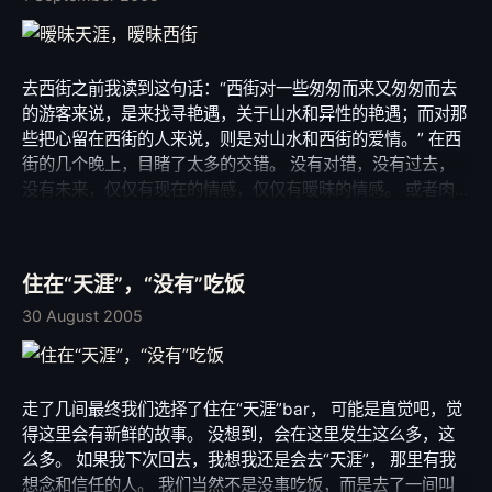
本来想些多写一点小唐的，但是真正写到她的时候我什么也组
织不出来，我的文字太笨拙。
去西街之前我读到这句话：“西街对一些匆匆而来又匆匆而去
的游客来说，是来找寻艳遇，关于山水和异性的艳遇；而对那
些把心留在西街的人来说，则是对山水和西街的爱情。” 在西
街的几个晚上，目睹了太多的交错。 没有对错，没有过去，
没有未来，仅仅有现在的情感，仅仅有暧昧的情感。 或者肉
体，或者柏拉图，或者… 没有关系，因为，暧昧其实是唯美
的，只是有时候我们接触了不属于我们的唯美。 艳遇是西街
的一个鲜明的主题，我们无法回避，那些点一杯红酒，坐在酒
住在“天涯”，“没有”吃饭
吧一角，默默呆着等待着玫瑰花的女人；或者一群男人点几瓶
啤酒疯疯的叫嚷着喝下去，从嘴巴向过路的女人吐出风流的带
30 August 2005
着酒气的挑逗。 一切一切构成了寂寞又激情暗涌的西街，我
一个外人，静静看着这一切，没有寄望，平静得如同午夜的西
街。 我知道我的内心其实不平静，也如午夜的西街，一切的
走了几间最终我们选择了住在“天涯”bar， 可能是直觉吧，觉
精彩还在延续，一切的激情还在酝酿，只是那不属于我，我的
得这里会有新鲜的故事。 没想到，会在这里发生这么多，这
寄望，在心上，某个没有人触及的角落，慢慢沉淀，随着暧昧
么多。 如果我下次回去，我想我还是会去“天涯”， 那里有我
的气氛，随着西街的酒精气味…
想念和信任的人。 我们当然不是没事吃饭，而是去了一间叫