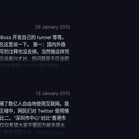
29 January 2015
s 开发自己的 tunnel 等等。
在这里说一下。 第一：国内外路
临时写的注释也没去掉。当然做这样完
应该高兴才对，但问题是不应该把
全使用 SOCKS 而不增加
：客户端使用 SOCKS 代理，但是不
代，很多站点还是上不去的。解决办
远程解释和本地解释这些差异的基础
13 January 2015
nel，我看了一下你们的
是什么，我这里就不多说啦。 提供靠谱的翻墙
隔了数亿人自由地使用互联网。我
实没想到里面有很多的技术和非技
，网民们对 Twitter 使用情
糕，不要过分忽悠用户比较好。
比二，“深圳市中心”对比“香港市
出来仅仅希望大家不要因为被关得太
星之火。 Data source: