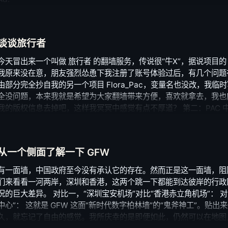
谈谈旅行者
今天冒出来一个叫做 旅行者 的翻墙服务，传说很“牛X”，据说项目的 Bos
我原来没在意，朋友强烈怂恿下我注册了账号体验过后，有几个问题
由部分完全抄自我的另一个项目 Flora_Pac，变量名也没改，我
全没问题，本来我就是希望为大家翻墙带来方便，喜欢就拿去，我也
我的版权信息去掉吧，这样我冥冥中感觉有点不厚道？ 第二：PAC 中完
SOCKS5 的兼容写法，在 Chrome 等浏览器是要出问题的。 第三
配合自己的配套 DNS 的话，在国内 DNS 投毒污染哪么猖狂的年
法是要么改做 HTTP 代理，要么提供靠谱的配套 DNS，这涉及到
从一个侧面了解一下 GFW
问题，先研究清楚再做好了。 第四：至于你们声称的自己研发的 tun
Voyager.app/Contents/Resources/engine，具体里面
有一面墙，中国政府至今没有承认它的存在。然而正是这一面墙，阻
服务其实很难，很多人看到目前需求很大，就纷纷投入这个市场，其
们来看看一河两岸，深圳和香港，这两个跳一下都能到达彼岸的行政区域中
术的难题需要克服，在做好这些之前，还是安安分分，吃自己的小蛋
况的巨大差异。 对比一，“深圳宝安机场”对比“香港赤立角机场”： 对
中心”： 这就是 GFW 这面“新时代数字柏林墙”的“鬼斧神工”。贴
久，就忘记了自由的感觉。我所庆幸的是即便如此，仍然可以在地图上看到星