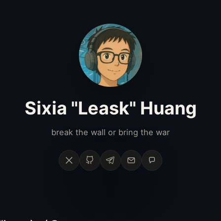
Sixia "Leask" Huang
break the wall or bring the war
X
GitHub
Telegram
Email
Phone